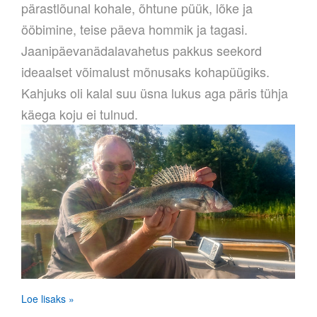
pärastlõunal kohale, õhtune püük, lõke ja
ööbimine, teise päeva hommik ja tagasi.
Jaanipäevanädalavahetus pakkus seekord
ideaalset võimalust mõnusaks kohapüügiks.
Kahjuks oli kalal suu üsna lukus aga päris tühja
käega koju ei tulnud.
Loe lisaks »