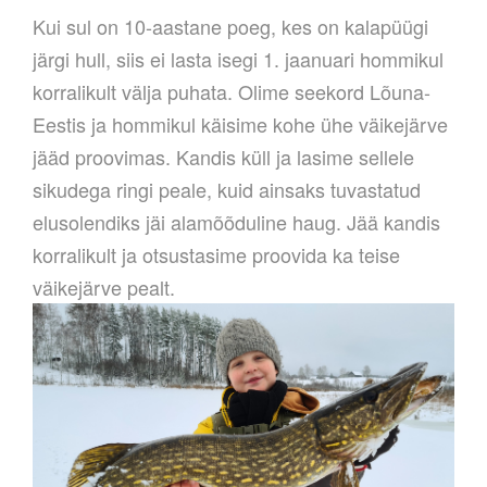
Kui sul on 10-aastane poeg, kes on kalapüügi
järgi hull, siis ei lasta isegi 1. jaanuari hommikul
korralikult välja puhata. Olime seekord Lõuna-
Eestis ja hommikul käisime kohe ühe väikejärve
jääd proovimas. Kandis küll ja lasime sellele
sikudega ringi peale, kuid ainsaks tuvastatud
elusolendiks jäi alamõõduline haug. Jää kandis
korralikult ja otsustasime proovida ka teise
väikejärve pealt.