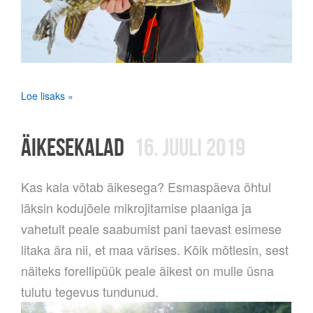
Loe lisaks »
ÄIKESEKALAD
16. JUULI 2019
Kas kala võtab äikesega? Esmaspäeva õhtul
läksin kodujõele mikrojitamise plaaniga ja
vahetult peale saabumist pani taevast esimese
litaka ära nii, et maa värises. Kõik mõtlesin, sest
näiteks forellipüük peale äikest on mulle üsna
tulutu tegevus tundunud.