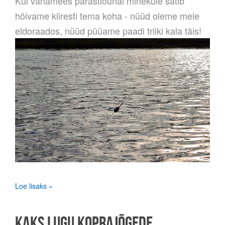
Kui vanamees pärastlõunal minekule sätib
hõivame kiiresti tema koha - nüüd oleme meie
eldoraados, nüüd püüame paadi triiki kala täis!
Loe lisaks »
KAKS LUGU KOPRAJÕGEDE