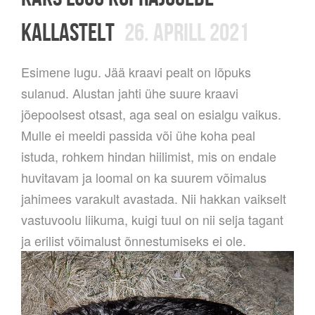
KALLASTELT
26. APRILL 2021
Esimene lugu. Jää kraavi pealt on lõpuks
sulanud. Alustan jahti ühe suure kraavi
jõepoolsest otsast, aga seal on esialgu vaikus.
Mulle ei meeldi passida või ühe koha peal
istuda, rohkem hindan hiilimist, mis on endale
huvitavam ja loomal on ka suurem võimalus
jahimees varakult avastada. Nii hakkan vaikselt
vastuvoolu liikuma, kuigi tuul on nii selja tagant
ja erilist võimalust õnnestumiseks ei ole.