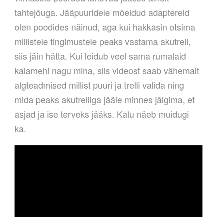
tahtejõuga. Jääpuuridele mõeldud adaptereid
olen poodides näinud, aga kui hakkasin otsima
millistele tingimustele peaks vastama akutrell,
siis jäin hätta. Kui leidub veel sama rumalaid
kalamehi nagu mina, siis videost saab vähemalt
algteadmised millist puuri ja trelli valida ning
mida peaks akutrelliga jääle minnes jälgima, et
asjad ja ise terveks jääks. Kalu näeb muidugi
ka.