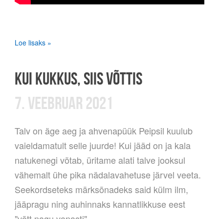
Loe lisaks »
KUI KUKKUS, SIIS VÕTTIS
7. VEEBRUAR 2021
Talv on äge aeg ja ahvenapüük Peipsil kuulub
vaieldamatult selle juurde! Kui jääd on ja kala
natukenegi võtab, üritame alati talve jooksul
vähemalt ühe pika nädalavahetuse järvel veeta.
Seekordseteks märksõnadeks said külm ilm,
jääpragu ning auhinnaks kannatlikkuse eest
"võtt nagu vanasti".