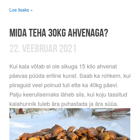
Loe lisaks »
MIDA TEHA 30KG AHVENAGA?
22. VEEBRUAR 2021
Kui kala võtab ei ole sikuga 15 kilo ahvenat
päevas püüda eriline kunst. Saab ka rohkem, kui
piiraguid veel polnud tuli ette ka 40kg päevi.
Palju keerulisemaks läheb siis, kui koju tassitud
kalahunnik tuleb ära puhastada ja ära süüa.