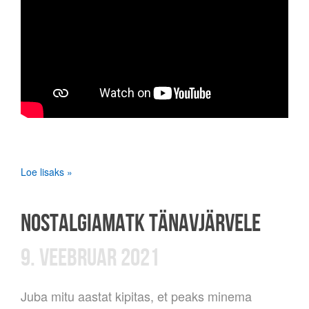
Loe lisaks »
NOSTALGIAMATK TÄNAVJÄRVELE
9. VEEBRUAR 2021
Juba mitu aastat kipitas, et peaks minema