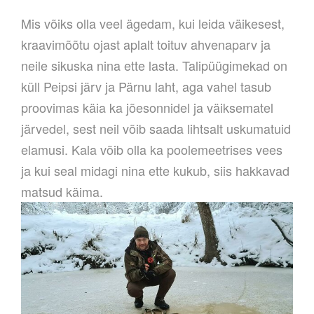
Mis võiks olla veel ägedam, kui leida väikesest,
kraavimõõtu ojast aplalt toituv ahvenaparv ja
neile sikuska nina ette lasta. Talipüügimekad on
küll Peipsi järv ja Pärnu laht, aga vahel tasub
proovimas käia ka jõesonnidel ja väiksematel
järvedel, sest neil võib saada lihtsalt uskumatuid
elamusi. Kala võib olla ka poolemeetrises vees
ja kui seal midagi nina ette kukub, siis hakkavad
matsud käima.