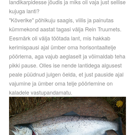
landikarpidesse jõudis ja miks oli vaja just sellise
kujuga lanti?
"
Kõverike" põhikuju saagis, viilis ja painutas
kümmekond aastat tagasi välja Rein Truumets.
Eesmärk oli välja töötada lant, mis hakkab
kerimispausi ajal ümber oma horisontaaltelje
pöörlema, aga vajub aeglaselt ja võimaldab teha
pikki pause. Olles ise nende lantidega algusest
peale püüdnud julgen öelda, et just pauside ajal
vajumine ja ümber oma telje pöörlemine on
kaladele vastupandamatu.