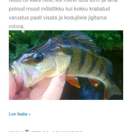
polnud muud mõistlikku kui kokku krabatud
varustus paati visata ja kodujõele jigitama
minna.
Loe lisaks »