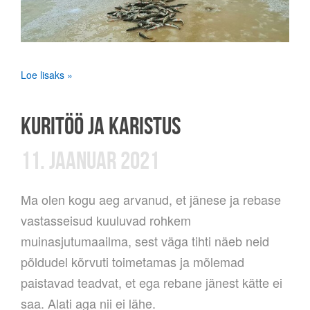
Loe lisaks »
KURITÖÖ JA KARISTUS
11. JAANUAR 2021
Ma olen kogu aeg arvanud, et jänese ja rebase
vastasseisud kuuluvad rohkem
muinasjutumaailma, sest väga tihti näeb neid
põldudel kõrvuti toimetamas ja mõlemad
paistavad teadvat, et ega rebane jänest kätte ei
saa. Alati aga nii ei lähe.