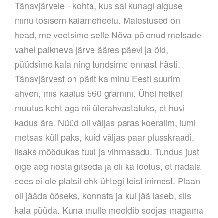
Tänavjärvele - kohta, kus sai kunagi alguse
minu tõsisem kalameheelu. Mälestused on
head, me veetsime selle Nõva põlenud metsade
vahel paikneva järve ääres päevi ja öid,
püüdsime kala ning tundsime ennast hästi.
Tänavjärvest on pärit ka minu Eesti suurim
ahven, mis kaalus 960 grammi. Ühel hetkel
muutus koht aga nii ülerahvastatuks, et huvi
kadus ära. Nüüd oli väljas paras koerailm, lumi
metsas küll paks, kuid väljas paar plusskraadi,
lisaks mõõdukas tuul ja vihmasadu. Tundus just
õige aeg nostalgitseda ja oli ka lootus, et nädala
sees ei ole platsil ehk ühtegi teist inimest. Plaan
oli jääda ööseks, konnata ja kui jää laseb, siis
kala püüda. Kuna mulle meeldib soojas magama