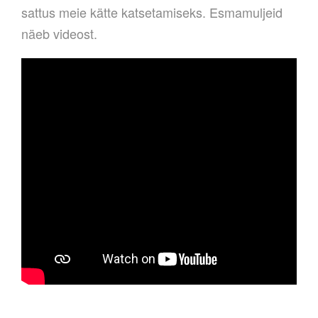
sattus meie kätte katsetamiseks. Esmamuljeid
näeb videost.