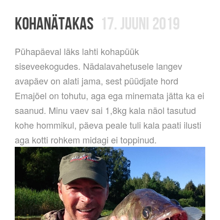
KOHANÄTAKAS
17. JUUNI 2019
Pühapäeval läks lahti kohapüük
siseveekogudes. Nädalavahetusele langev
avapäev on alati jama, sest püüdjate hord
Emajõel on tohutu, aga ega minemata jätta ka ei
saanud. Minu vaev sai 1,8kg kala näol tasutud
kohe hommikul, päeva peale tuli kala paati ilusti
aga kotti rohkem midagi ei toppinud.