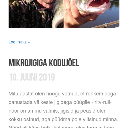
Loe lisaks »
MIKROJIGIGA KODUJÕEL
10. JUUNI 2019
Mitu aastat olen hoogu võtnud, et rohkem aega
panustada väikeste jigidega püügile - ritv-rull-
nöör on ammu valmis, jigisid ja peasid olen
kokku ostnud, aga püüdma pole viitsinud minna.
Nüüd oli käes hetk, kui merel ulus torm ja teha