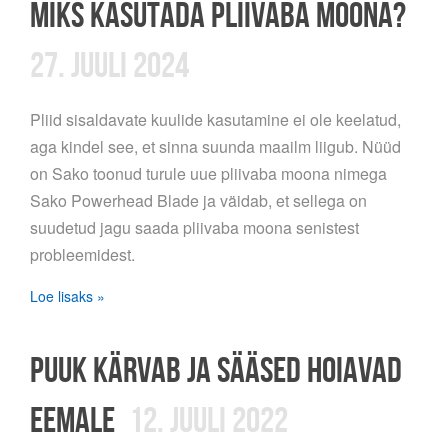
MIKS KASUTADA PLIIVABA MOONA?
27. JUULI 2024
Pliid sisaldavate kuulide kasutamine ei ole keelatud,
aga kindel see, et sinna suunda maailm liigub. Nüüd
on Sako toonud turule uue pliivaba moona nimega
Sako Powerhead Blade ja väidab, et sellega on
suudetud jagu saada pliivaba moona senistest
probleemidest.
Loe lisaks »
PUUK KÄRVAB JA SÄÄSED HOIAVAD
EEMALE
12. JUULI 2022