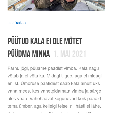
Loe lisaks »
PÜÜTUD KALA EI OLE MÕTET
PÜÜDMA MINNA
1. MAI 2021
Pärnu jõgi, püüame paadist vimba. Kala nagu
võtab ja ei võta ka. Midagi tilgub, aga ei midagi
erilist. Ümbruse paatidest saab kala ainult üks
vana mees, kes vahetpidamata vimba ja särge
üles veab. Vähehaaval kogunevad kõik paadid
tema ümber, aga kellelgi teisel nii hästi ei lähe.