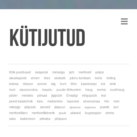
Kütijutud
Kõik postitused
kalapüük
metssiga
jaht
meriforell
peipsi
sikuskapüük
ahven
ilves
seakatk
pärnu kombain
koha
trolling
kobras
rebane
soome
siig
hunt
lõhe
kalaretsept
toit
vimb
mutt
sisuturundus
maaelu
puude lõhkumine
haug
vormsi
tuulehaug
põder
metskits
põrsad
jigipüük
Emajõgi
võrgupüük
lest
peetri kalakohvik
karu
matkamine
repovesi
ahvenamaa
hirv
meri
mikrojigi
jääpüük
akutrell
jääpuur
практик
мурена
praktik
lant
meriforellilant
meriforellikõverik
puuk
sääsed
bugstopper
simms
sako
laskemoon
pliivaba
jahipaun