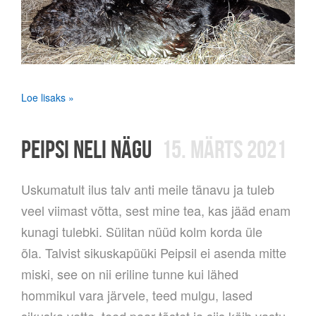
Loe lisaks »
PEIPSI NELI NÄGU
15. MÄRTS 2021
Uskumatult ilus talv anti meile tänavu ja tuleb
veel viimast võtta, sest mine tea, kas jääd enam
kunagi tulebki. Sülitan nüüd kolm korda üle
õla. Talvist sikuskapüüki Peipsil ei asenda mitte
miski, see on nii eriline tunne kui lähed
hommikul vara järvele, teed mulgu, lased
sikuska vette, teed paar tõstet ja siis käib vastu