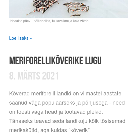
Loe lisaks »
MERIFORELLIKÕVERIKE LUGU
8. MÄRTS 2021
Kõverad meriforelli landid on viimastel aastatel
saanud väga populaarseks ja põhjusega - need
on tõesti väga head ja töötavad plekid.
Tänaseks teavad seda landikuju kõik tõsisemad
merikakütid, aga kuidas "kõverik"