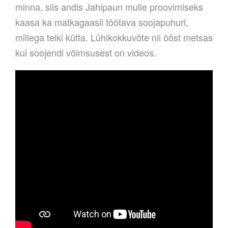
minna, siis andis Jahipaun mulle proovimiseks
kaasa ka matkagaasil töötava soojapuhuri,
millega telki kütta. Lühikokkuvõte nii ööst metsas
kui soojendi võimsusest on videos.