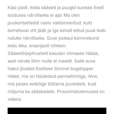
Käsi püsti, keda sääsed ja puugid suvises Eesti
looduses närviliseks ei aja! Ma olen
puukentsefaliidi vastu vaktsineeritud, kuid
borrelioosi oht jääb ja iga kehalt leitud puuk teeb
natuke närviliseks. Suve jooksul kümmekond
leidu ikka, enamjaolt rohkem.
Sääsetõrjepihusteid kasutan viimases hädas,
sest nende lõhn mulle ei meeldi. Selle suve
hakul jõudsid Eestisse Simmsi bugstopper
riided, mis on töödeldud permethriniga. Aine,
mis peaks eelkõige töötama puukidele, kuid
mõjuma ka sääskedele. Proovimistulemused on
videos.