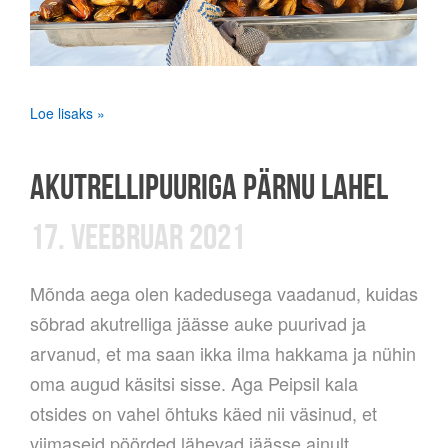
Loe lisaks »
AKUTRELLIPUURIGA PÄRNU LAHEL
17. VEEBRUAR 2021
Mõnda aega olen kadedusega vaadanud, kuidas
sõbrad akutrelliga jäässe auke puurivad ja
arvanud, et ma saan ikka ilma hakkama ja nühin
oma augud käsitsi sisse. Aga Peipsil kala
otsides on vahel õhtuks käed nii väsinud, et
viimaseid pöörded lähevad jäässe ainult