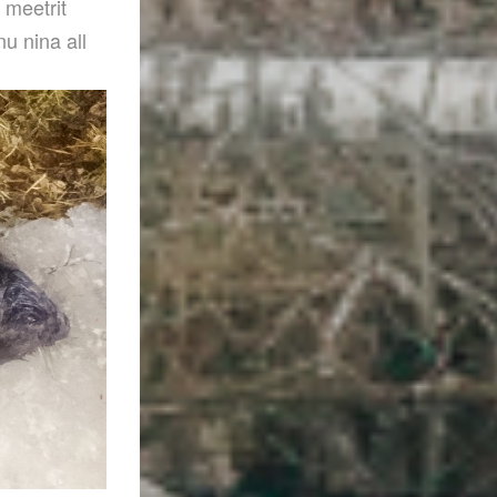
 meetrit
u nina all