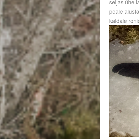
seljas ühe l
peale alust
kaldale roni