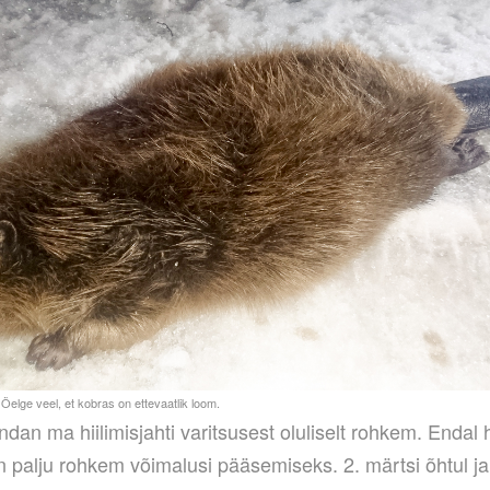
indan ma hiilimisjahti varitsusest oluliselt rohkem. Endal
n palju rohkem võimalusi pääsemiseks. 2. märtsi õhtul ja