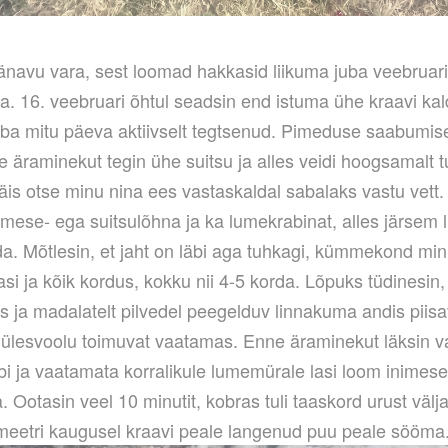
tänavu vara, sest loomad hakkasid liikuma juba veebruar
a. 16. veebruari õhtul seadsin end istuma ühe kraavi kal
uba mitu päeva aktiivselt tegtsenud. Pimeduse saabumisen
e äraminekut tegin ühe suitsu ja alles veidi hoogsamalt 
äis otse minu nina ees vastaskaldal sabalaks vastu vett.
mese- ega suitsulõhna ja ka lumekrabinat, alles järsem l
a. Mõtlesin, et jaht on läbi aga tuhkagi, kümmekond minu
asi ja kõik kordus, kokku nii 4-5 korda. Lõpuks tüdinesin
s ja madalatelt pilvedel peegelduv linnakuma andis piisa
a ülesvoolu toimuvat vaatamas. Enne äraminekut läksin v
bi ja vaatamata korralikule lumemürale lasi loom inimese 
a. Ootasin veel 10 minutit, kobras tuli taaskord urust välja
 meetri kaugusel kraavi peale langenud puu peale sööma