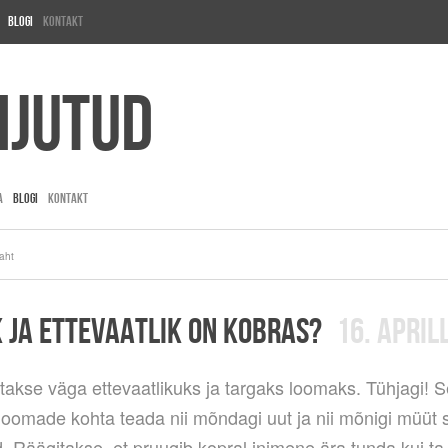
Blogi
Kontakt
ijutud
A
BLOGI
KONTAKT
jaht
K JA ETTEVAATLIK ON KOBRAS?
16. APRIL
takse väga ettevaatlikuks ja targaks loomaks. Tühjagi! S
loomade kohta teada nii mõndagi uut ja nii mõnigi müüt 
 Räägitakse, et pruugib kopral inimene ära tunda kui ta 