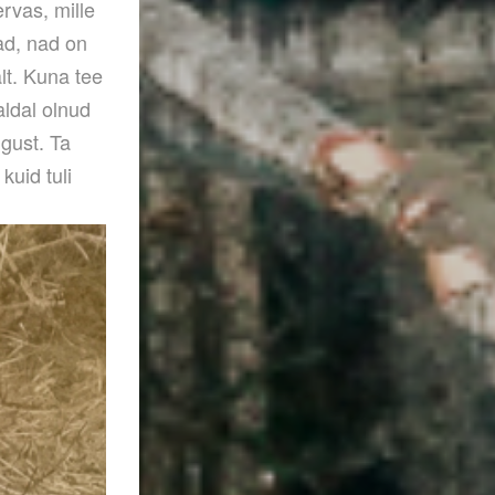
ervas, mille
ad, nad on
lt. Kuna tee
kaldal olnud
lgust. Ta
kuid tuli