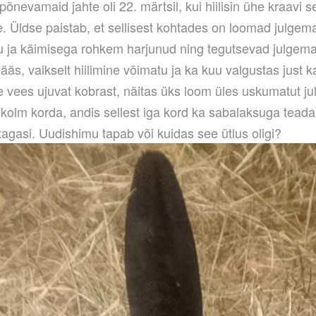
õnevamaid jahte oli 22. märtsil, kui hiilisin ühe kraavi s
e. Üldse paistab, et sellisest kohtades on loomad julgem
tu ja käimisega rohkem harjunud ning tegutsevad julgema
t jääs, vaikselt hiilimine võimatu ja ka kuu valgustas just 
e vees ujuvat kobrast, näitas üks loom üles uskumatut ju
kolm korda, andis sellest iga kord ka sabalaksuga teada 
e tagasi. Uudishimu tapab või kuidas see ütlus oligi?