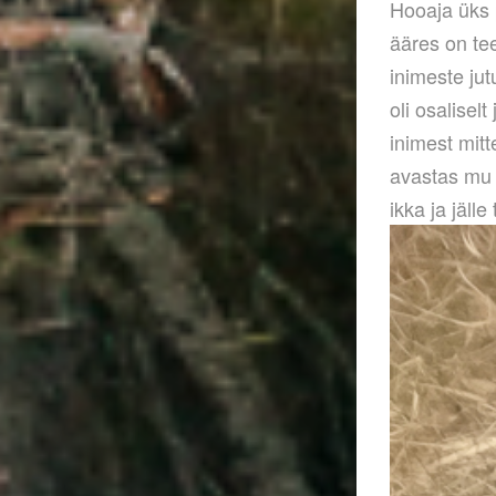
Hooaja üks p
ääres on te
inimeste ju
oli osalisel
inimest mitt
avastas mu 
ikka ja jäll