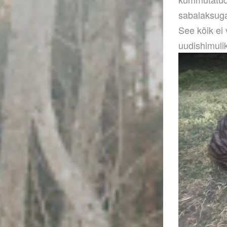
sabalaksuga
See kõik ei
uudishimuli