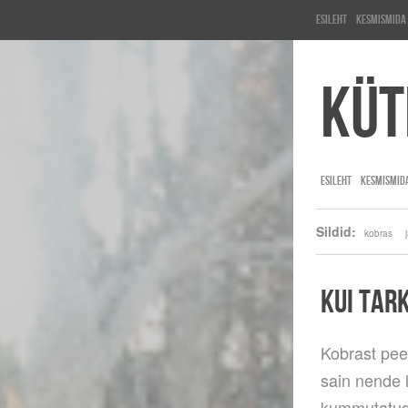
Esileht
KesMisMida
Küt
ESILEHT
KESMISMID
Sildid:
kobras
KUI TAR
Kobrast pee
sain nende 
kummutatud.