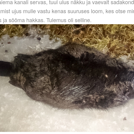
aiema kanali servas, tuul ulus näkku ja vaevalt sadakond
amist ujus mulle vastu kenas suuruses loom, kes otse min
s ja sööma hakkas. Tulemus oli selline.