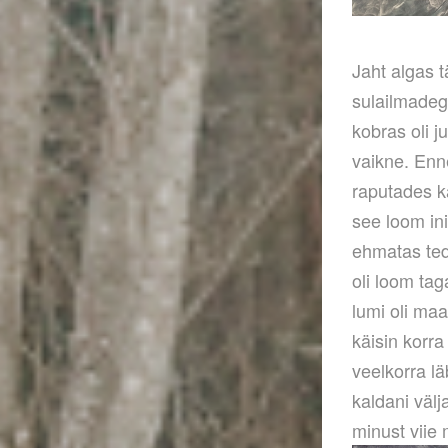
Jaht algas 
sulailmadeg
kobras oli j
vaikne. Enn
raputades k
see loom ini
ehmatas ted
oli loom tag
lumi oli maa
käisin korr
veelkorra lä
kaldani välj
minust viie