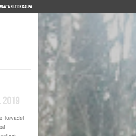
Vaata siltide kaupa
L 2019
el kevadel
sai
sellest