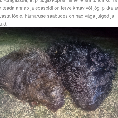
 teada annab ja edaspidi on terve kraav või jõgi pikka a
 vasta tõele, hämaruse saabudes on nad väga julged ja
kud.