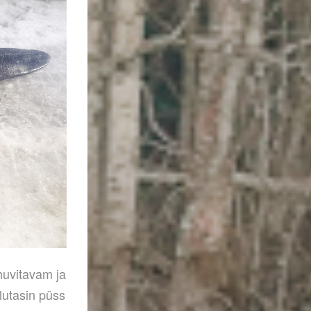
 huvitavam ja
lutasin püss