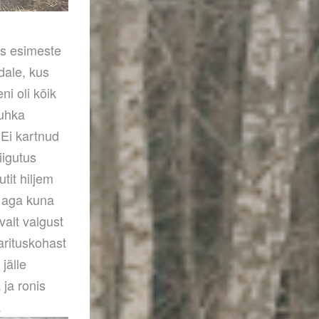
is esimeste
dale, kus
i oli kõik
tuhka
 Ei kartnud
iigutus
tit hiljem
, aga kuna
valt valgust
arituskohast
jälle
 ja ronis
.