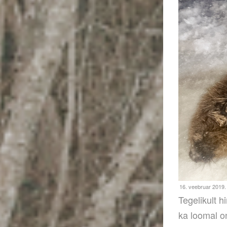
Tegelikult h
ka loomal o