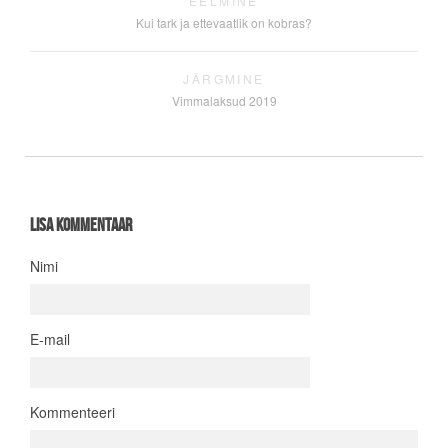
EELMINE
Kui tark ja ettevaatlik on kobras?
JÄRGMINE
Vimmalaksud 2019
Lisa kommentaar
Nimi
E-mail
Kommenteeri