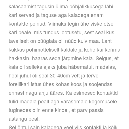
kalasaamist tagusin ülima põhjalikkusega läbi
kari servad ja taguse aga kaladega enam
kontakte polnud. Viimaks tegin ühe viske otse
kari peale, mis tundus lootusetu, sest seal kus
tavaliselt on püügiala oli nüüd kuiv maa. Lant
kukkus põhimõtteliselt kaldale ja kohe kui kerima
hakkasin, haaras seda järgmine kala. Selgus, et
kala oli selleks ajaks juba häbematult madalas,
heal juhul oli seal 30-40cm vett ja terve
forellikari istus ühes kohas koos ja soojendas
ennast nagu ahju ääres. Ka esimesed kontaktid
tulid madala pealt aga varasemale kogemusele
tuginedes olin enne kindel, et parv passis
astangu peal.
Sel õhtul sain kaladega veel viis kontakti ja kõik