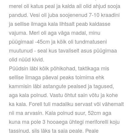
merel oli katus peal ja kalda all olid ahjud sooja
pandud. Vesi oli juba soojenenud 7-10 kraadini
ja sellise ilmaga kala lihtsalt peab kaldasse
vajuma. Meri oli aga väga madal, minu
püügimaal -45cm ja kõik oli tundmatuseni
muutunud - seal kus tavaliselt asus püügimaa
olid nüüd kivid.
Püüdsin läbi kõik põhikohad, taktikaga mis
sellise ilmaga päeval peaks toimima ehk
kammisin läbi astangute pealsed ja tagused,
aga kala polnud. Vastu õhtut sain võtu ja kohe
ka kala. Forell tuli madaliku servast või vähemalt
nii ma arvasin. Kala polnud suur, 52cm aga
kuna ma pole 3 hooaega ühtegi meriforelli koju
tassinud, siis läks ta saia peale. Peale