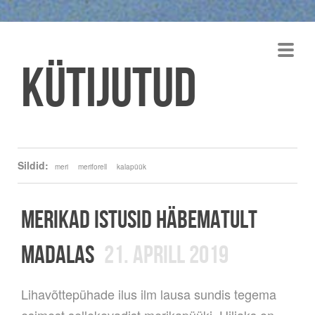
Kütijutud
Sildid:
meri
meriforell
kalapüük
MERIKAD ISTUSID HÄBEMATULT
MADALAS
21. APRILL 2019
Lihavõttepühade ilus ilm lausa sundis tegema
esimest sellekevadist merikapüüki. Hiljaks on