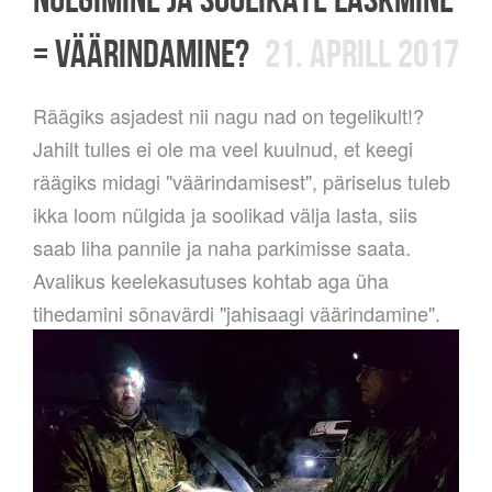
= VÄÄRINDAMINE?
21. APRILL 2017
Räägiks asjadest nii nagu nad on tegelikult!?
Jahilt tulles ei ole ma veel kuulnud, et keegi
räägiks midagi "väärindamisest", päriselus tuleb
ikka loom nülgida ja soolikad välja lasta, siis
saab liha pannile ja naha parkimisse saata.
Avalikus keelekasutuses kohtab aga üha
tihedamini sõnavärdi "jahisaagi väärindamine".