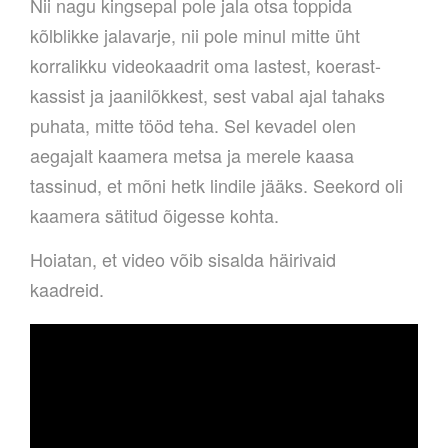
Nii nagu kingsepal pole jala otsa toppida
kõlblikke jalavarje, nii pole minul mitte üht
korralikku videokaadrit oma lastest, koerast-
kassist ja jaanilõkkest, sest vabal ajal tahaks
puhata, mitte tööd teha. Sel kevadel olen
aegajalt kaamera metsa ja merele kaasa
tassinud, et mõni hetk lindile jääks. Seekord oli
kaamera sätitud õigesse kohta.
Hoiatan, et video võib sisalda häirivaid
kaadreid.