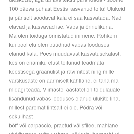
100 päeva puhast Eestis kasvanud toitu! Ulukeid
ja päriselt söödavat kala ei saa kasvatada. Nad
elavad ja kasvavad ise. Vaba ja õnnelikuna.
Ma olen toiduga õnnistatud inimene. Rohkem
kui pool elu olen püüdnud vabas looduses
elanud kala. Poes müüdavast kasvatusekalast,
kes on enamiku elust toitunud teadmata
koostisega graanulist ja ravimitest ning mille
värskusaste on äärmiselt kahtlane, ei taha ma
midagi teada. Viimastel aastatel on toidulauale
lisandunud vabas looduses elanud ulukite liha,
millest paremat lihtsalt ei ole. Põdra või
sokulihast
böff või carpaccio, praetud välisfilee, mahlane
ulukiburger, suitsukobras, päriselt lihast tehtud