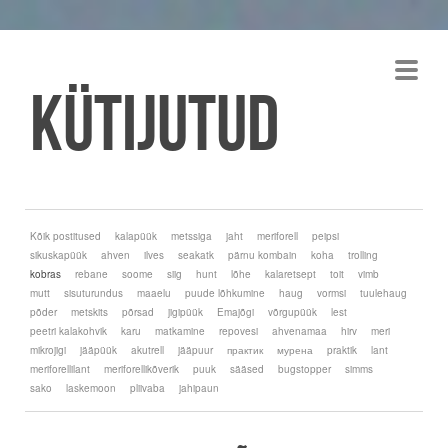
Kütijutud
Kõik postitused
kalapüük
metssiga
jaht
meriforell
peipsi
sikuskapüük
ahven
ilves
seakatk
pärnu kombain
koha
trolling
kobras
rebane
soome
siig
hunt
lõhe
kalaretsept
toit
vimb
mutt
sisuturundus
maaelu
puude lõhkumine
haug
vormsi
tuulehaug
põder
metskits
põrsad
jigipüük
Emajõgi
võrgupüük
lest
peetri kalakohvik
karu
matkamine
repovesi
ahvenamaa
hirv
meri
mikrojigi
jääpüük
akutrell
jääpuur
практик
мурена
praktik
lant
meriforellilant
meriforellikõverik
puuk
sääsed
bugstopper
simms
sako
laskemoon
pliivaba
jahipaun