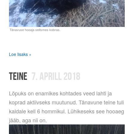
Loe lisaks »
TEINE
7. APRILL 2018
Lõpuks on enamikes kohtades veed lahti ja
koprad aktiivseks muutunud. Tänavune teine tuli
kaldale kell 6 hommikul. Lühikeseks see hooaeg
jääb, aga nii on.