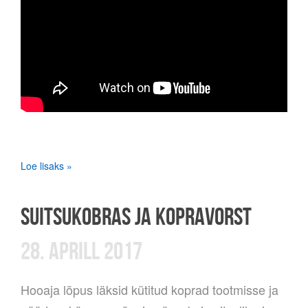
Loe lisaks »
SUITSUKOBRAS JA KOPRAVORST
28. APRILL 2017
Hooaja lõpus läksid kütitud koprad tootmisse ja