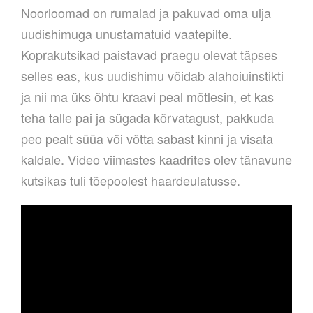
Noorloomad on rumalad ja pakuvad oma ulja
uudishimuga unustamatuid vaatepilte.
Koprakutsikad paistavad praegu olevat täpses
selles eas, kus uudishimu võidab alahoiuinstikti
ja nii ma üks õhtu kraavi peal mõtlesin, et kas
teha talle pai ja sügada kõrvatagust, pakkuda
peo pealt süüa või võtta sabast kinni ja visata
kaldale. Video viimastes kaadrites olev tänavune
kutsikas tuli tõepoolest haardeulatusse.