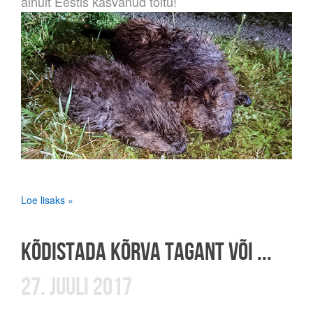
ainult Eestis kasvanud toitu!
Loe lisaks »
KÕDISTADA KÕRVA TAGANT VÕI ...
27. JUULI 2017