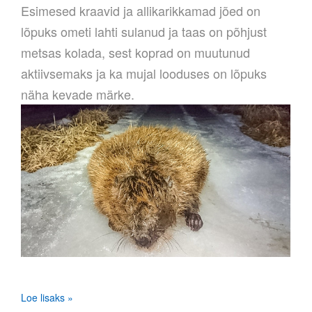
Esimesed kraavid ja allikarikkamad jõed on
lõpuks ometi lahti sulanud ja taas on põhjust
metsas kolada, sest koprad on muutunud
aktiivsemaks ja ka mujal looduses on lõpuks
näha kevade märke.
Loe lisaks »