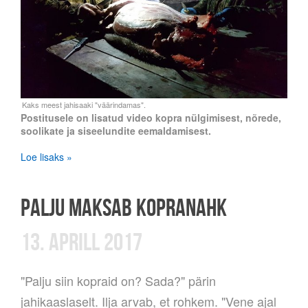
Postitusele on lisatud video kopra nülgimisest, nõrede,
soolikate ja siseelundite eemaldamisest.
Loe lisaks »
PALJU MAKSAB KOPRANAHK
13. APRILL 2017
"Palju siin kopraid on? Sada?" pärin
jahikaaslaselt. Ilja arvab, et rohkem. "Vene ajal