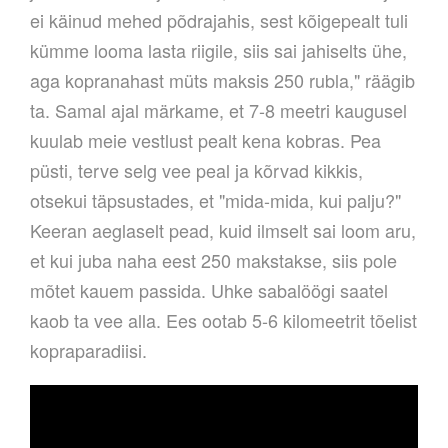
ei käinud mehed põdrajahis, sest kõigepealt tuli
kümme looma lasta riigile, siis sai jahiselts ühe,
aga kopranahast müts maksis 250 rubla," räägib
ta. Samal ajal märkame, et 7-8 meetri kaugusel
kuulab meie vestlust pealt kena kobras. Pea
püsti, terve selg vee peal ja kõrvad kikkis,
otsekui täpsustades, et "mida-mida, kui palju?"
Keeran aeglaselt pead, kuid ilmselt sai loom aru,
et kui juba naha eest 250 makstakse, siis pole
mõtet kauem passida. Uhke sabalöögi saatel
kaob ta vee alla. Ees ootab 5-6 kilomeetrit tõelist
kopraparadiisi.