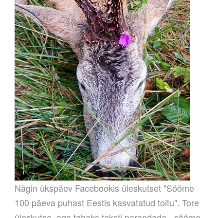
Nägin ükspäev Facebookis üleskutset "Sööme
100 päeva puhast Eestis kasvatatud toitu". Tore
üleskutse, aga tahaks teksti parandada - sööme