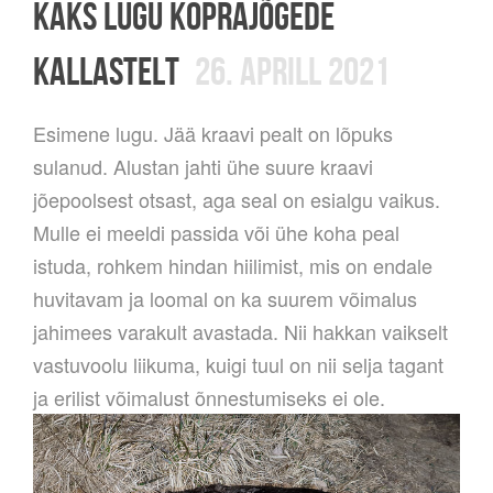
KAKS LUGU KOPRAJÕGEDE
KALLASTELT
26. APRILL 2021
Esimene lugu. Jää kraavi pealt on lõpuks
sulanud. Alustan jahti ühe suure kraavi
jõepoolsest otsast, aga seal on esialgu vaikus.
Mulle ei meeldi passida või ühe koha peal
istuda, rohkem hindan hiilimist, mis on endale
huvitavam ja loomal on ka suurem võimalus
jahimees varakult avastada. Nii hakkan vaikselt
vastuvoolu liikuma, kuigi tuul on nii selja tagant
ja erilist võimalust õnnestumiseks ei ole.