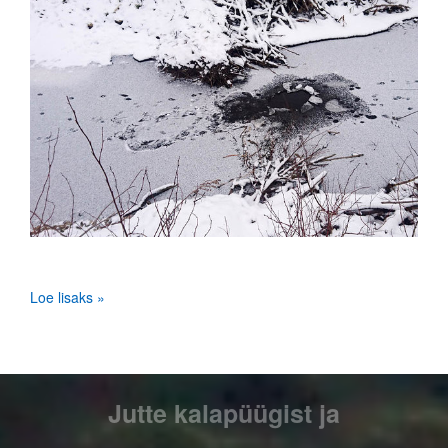
Loe lisaks »
Jutte kalapüügist ja