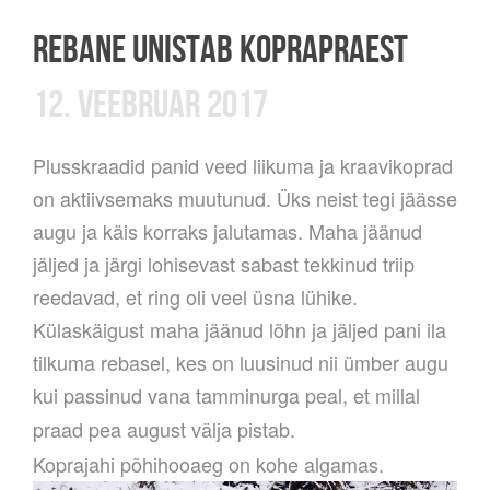
REBANE UNISTAB KOPRAPRAEST
12. VEEBRUAR 2017
Plusskraadid panid veed liikuma ja kraavikoprad
on aktiivsemaks muutunud. Üks neist tegi jäässe
augu ja käis korraks jalutamas. Maha jäänud
jäljed ja järgi lohisevast sabast tekkinud triip
reedavad, et ring oli veel üsna lühike.
Külaskäigust maha jäänud lõhn ja jäljed pani ila
tilkuma rebasel, kes on luusinud nii ümber augu
kui passinud vana tamminurga peal, et millal
praad pea august välja pistab.
Koprajahi põhihooaeg on kohe algamas.