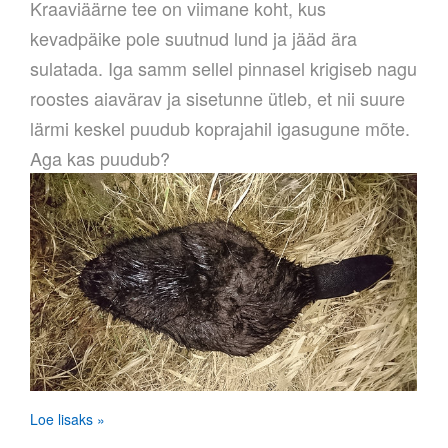
Kraaviäärne tee on viimane koht, kus
kevadpäike pole suutnud lund ja jääd ära
sulatada. Iga samm sellel pinnasel krigiseb nagu
roostes aiavärav ja sisetunne ütleb, et nii suure
lärmi keskel puudub koprajahil igasugune mõte.
Aga kas puudub?
Loe lisaks »