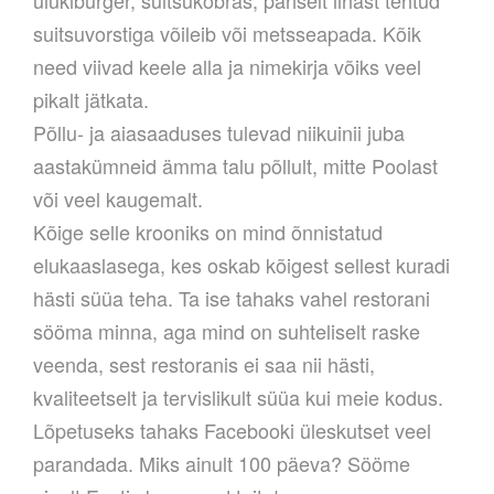
suitsuvorstiga võileib või metsseapada. Kõik
need viivad keele alla ja nimekirja võiks veel
pikalt jätkata.
Põllu- ja aiasaaduses tulevad niikuinii juba
aastakümneid ämma talu põllult, mitte Poolast
või veel kaugemalt.
Kõige selle krooniks on mind õnnistatud
elukaaslasega, kes oskab kõigest sellest kuradi
hästi süüa teha. Ta ise tahaks vahel restorani
sööma minna, aga mind on suhteliselt raske
veenda, sest restoranis ei saa nii hästi,
kvaliteetselt ja tervislikult süüa kui meie kodus.
Lõpetuseks tahaks Facebooki üleskutset veel
parandada. Miks ainult 100 päeva? Sööme