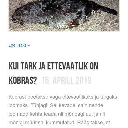
Loe lisaks »
KUI TARK JA ETTEVAATLIK ON
KOBRAS?
16. APRILL 2019
Kobrast peetakse väga ettevaatlikuks ja targaks
loomaks. Tühjagi! Sel kevadel sain nende
loomade kohta teada nii mõndagi uut ja nii
mõnigi müüt sai kummutatud. Räägitakse, et