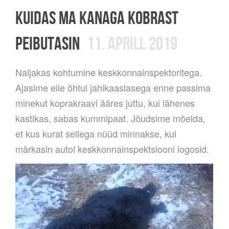
KUIDAS MA KANAGA KOBRAST
PEIBUTASIN
11. APRILL 2019
Naljakas kohtumine keskkonnainspektoritega.
Ajasime eile õhtul
jahikaaslasega enne passima
minekut koprakraavi ääres juttu, kui lähenes
kastikas, sabas kummipaat. Jõudsime mõelda,
et kus kurat sellega nüüd minnakse, kui
märkasin autol keskkonnainspektsiooni logosid.