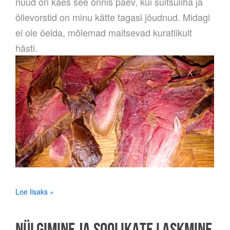
nüüd on käes see õnnis päev, kui suitsuliha ja
õllevorstid on minu kätte tagasi jõudnud. Midagi
ei ole öelda, mõlemad maitsevad kuratlikult
hästi.
Loe lisaks »
NÜLGIMINE JA SOOLIKATE LASKMINE