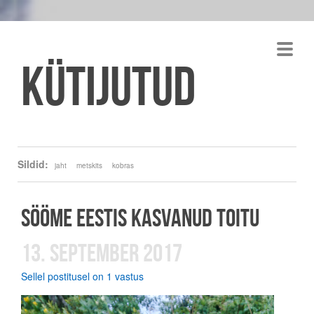
Kütijutud
Sildid:
jaht
metskits
kobras
SÖÖME EESTIS KASVANUD TOITU
13. SEPTEMBER 2017
Sellel postitusel on 1 vastus