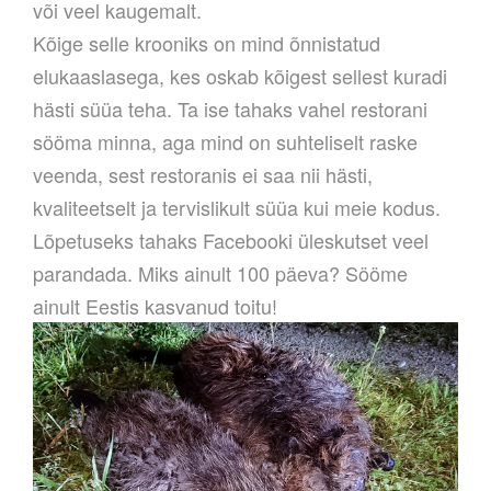
või veel kaugemalt.
Kõige selle krooniks on mind õnnistatud
elukaaslasega, kes oskab kõigest sellest kuradi
hästi süüa teha. Ta ise tahaks vahel restorani
sööma minna, aga mind on suhteliselt raske
veenda, sest restoranis ei saa nii hästi,
kvaliteetselt ja tervislikult süüa kui meie kodus.
Lõpetuseks tahaks Facebooki üleskutset veel
parandada. Miks ainult 100 päeva? Sööme
ainult Eestis kasvanud toitu!