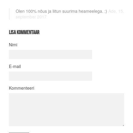
Olen 100% nõus ja liitun suurima heameelega. :)
Ade,
15.
september 2017
Lisa kommentaar
Nimi
E-mail
Kommenteeri