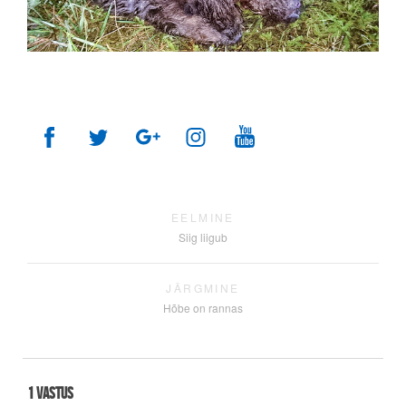
EELMINE
Siig liigub
JÄRGMINE
Hõbe on rannas
1 vastus