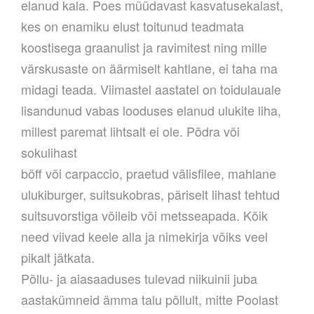
elanud kala. Poes müüdavast kasvatusekalast,
kes on enamiku elust toitunud teadmata
koostisega graanulist ja ravimitest ning mille
värskusaste on äärmiselt kahtlane, ei taha ma
midagi teada. Viimastel aastatel on toidulauale
lisandunud vabas looduses elanud ulukite liha,
millest paremat lihtsalt ei ole. Põdra või
sokulihast
böff või carpaccio, praetud välisfilee, mahlane
ulukiburger, suitsukobras, päriselt lihast tehtud
suitsuvorstiga võileib või metsseapada. Kõik
need viivad keele alla ja nimekirja võiks veel
pikalt jätkata.
Põllu- ja aiasaaduses tulevad niikuinii juba
aastakümneid ämma talu põllult, mitte Poolast