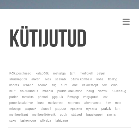
Kütijutud
Kõik postitused
kalapüük
metssiga
jaht
meriforell
peipsi
sikuskapüük
ahven
ilves
seakatk
pärnu kombain
koha
trolling
kobras
rebane
soome
siig
hunt
lõhe
kalaretsept
toit
vimb
mutt
sisuturundus
maaelu
puude lõhkumine
haug
vormsi
tuulehaug
põder
metskits
põrsad
jigipüük
Emajõgi
võrgupüük
lest
peetri kalakohvik
karu
matkamine
repovesi
ahvenamaa
hirv
meri
mikrojigi
jääpüük
akutrell
jääpuur
практик
мурена
praktik
lant
meriforellilant
meriforellikõverik
puuk
sääsed
bugstopper
simms
sako
laskemoon
pliivaba
jahipaun