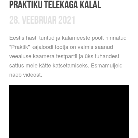
PRAKTIKU TELEKAGA KALAL
28. VEEBRUAR 2021
Eestis hästi tuntud ja kalameeste poolt hinnatud
"Praktik" kajaloodi tootja on valmis saanud
veealuse kaamera testpartii ja üks tuhandest
sattus meie kätte katsetamiseks. Esmamuljeid
näeb videost.