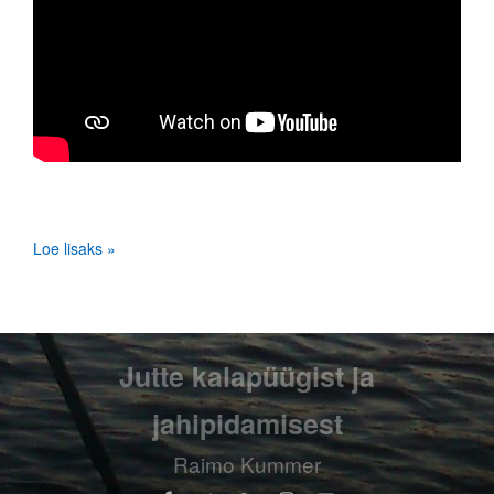
Loe lisaks »
Jutte kalapüügist ja
jahipidamisest
Raimo Kummer