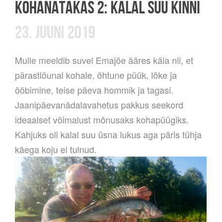
KOHANÄTAKAS 2: KALAL SUU KINNI
23. JUUNI 2019
Mulle meeldib suvel Emajõe ääres käia nii, et
pärastlõunal kohale, õhtune püük, lõke ja
ööbimine, teise päeva hommik ja tagasi.
Jaanipäevanädalavahetus pakkus seekord
ideaalset võimalust mõnusaks kohapüügiks.
Kahjuks oli kalal suu üsna lukus aga päris tühja
käega koju ei tulnud.