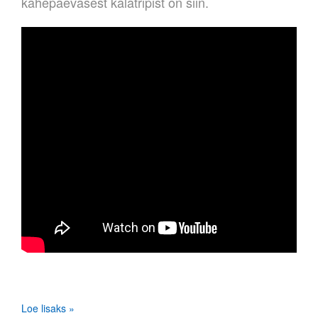
kahepäevasest kalatripist on siin.
Loe lisaks »