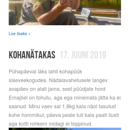
Loe lisaks »
KOHANÄTAKAS
17. JUUNI 2019
Pühapäeval läks lahti kohapüük
siseveekogudes. Nädalavahetusele langev
avapäev on alati jama, sest püüdjate hord
Emajõel on tohutu, aga ega minemata jätta ka ei
saanud. Minu vaev sai 1,8kg kala näol tasutud
kohe hommikul, päeva peale tuli kala paati ilusti
aga kotti rohkem midagi ei toppinud.