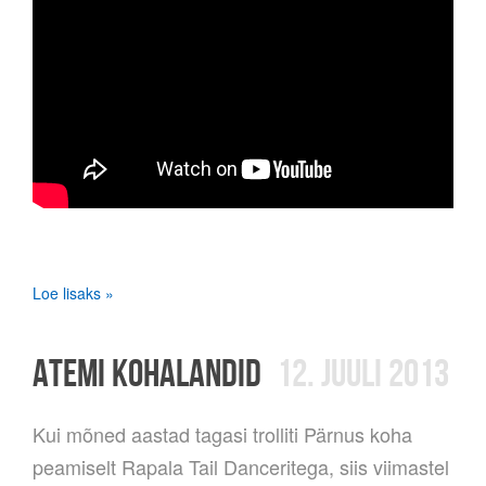
Loe lisaks »
ATEMI KOHALANDID
12. JUULI 2013
Kui mõned aastad tagasi trolliti Pärnus koha
peamiselt Rapala Tail Danceritega, siis viimastel