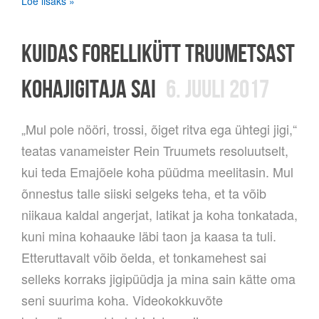
Loe lisaks »
KUIDAS FORELLIKÜTT TRUUMETSAST
KOHAJIGITAJA SAI
6. JUULI 2017
„Mul pole nööri, trossi, õiget ritva ega ühtegi jigi,“
teatas vanameister Rein Truumets resoluutselt,
kui teda Emajõele koha püüdma meelitasin. Mul
õnnestus talle siiski selgeks teha, et ta võib
niikaua kaldal angerjat, latikat ja koha tonkatada,
kuni mina kohaauke läbi taon ja kaasa ta tuli.
Etteruttavalt võib öelda, et tonkamehest sai
selleks korraks jigipüüdja ja mina sain kätte oma
seni suurima koha. Videokokkuvõte