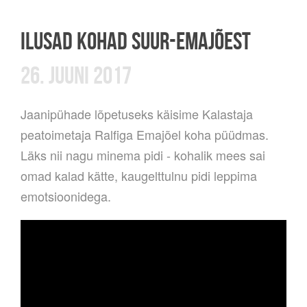
ILUSAD KOHAD SUUR-EMAJÕEST
26. JUUNI 2017
Jaanipühade lõpetuseks käisime Kalastaja
peatoimetaja Ralfiga Emajõel koha püüdmas.
Läks nii nagu minema pidi - kohalik mees sai
omad kalad kätte, kaugelttulnu pidi leppima
emotsioonidega.