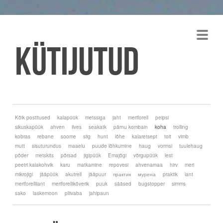
Kütijutud
Kõik postitused
kalapüük
metssiga
jaht
meriforell
peipsi
sikuskapüük
ahven
ilves
seakatk
pärnu kombain
koha
trolling
kobras
rebane
soome
siig
hunt
lõhe
kalaretsept
toit
vimb
mutt
sisuturundus
maaelu
puude lõhkumine
haug
vormsi
tuulehaug
põder
metskits
põrsad
jigipüük
Emajõgi
võrgupüük
lest
peetri kalakohvik
karu
matkamine
repovesi
ahvenamaa
hirv
meri
mikrojigi
jääpüük
akutrell
jääpuur
практик
мурена
praktik
lant
meriforellilant
meriforellikõverik
puuk
sääsed
bugstopper
simms
sako
laskemoon
pliivaba
jahipaun