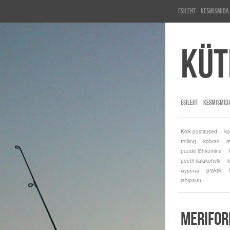
Esileht
KesMisMida
Küt
ESILEHT
KESMISMID
Kõik postitused
ka
trolling
kobras
r
puude lõhkumine
peetri kalakohvik
k
мурена
praktik
jahipaun
MERIFOR