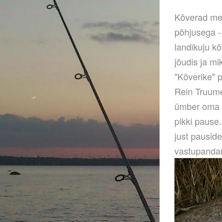
Kõverad mer
põhjusega -
landikuju k
jõudis ja mik
"
Kõverike" p
Rein Truumet
ümber oma h
pikki pause
just pausid
vastupanda