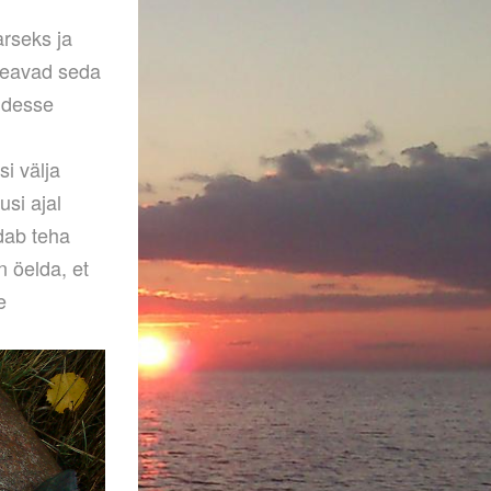
arseks ja
 teavad seda
pidesse
i välja
si ajal
dab teha
n öelda, et
e