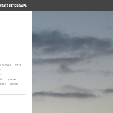
Vaata siltide kaupa
u kombain
koha
u
est
uur
практик
emoon
pliivaba