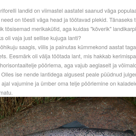
iforelli landid on viimastel aastatel saanud väga popula
 need on tõesti väga head ja töötavad plekid. Tänaseks
õik tõsisemad merikakütid, aga kuidas "kõverik" landikar
s oli vaja just sellise kujuga lanti?
õhikuju saagis, viilis ja painutas kümmekond aastat tagas
s. Eesmärk oli välja töötada lant, mis hakkab kerimispau
orisontaaltelje pöörlema, aga vajub aeglaselt ja võimal
. Olles ise nende lantidega algusest peale püüdnud julge
e ajal vajumine ja ümber oma telje pöörlemine on kaladel
matu.