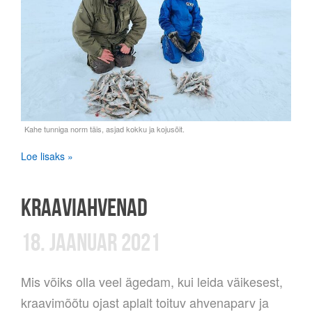
Loe lisaks »
KRAAVIAHVENAD
18. JAANUAR 2021
Mis võiks olla veel ägedam, kui leida väikesest,
kraavimõõtu ojast aplalt toituv ahvenaparv ja