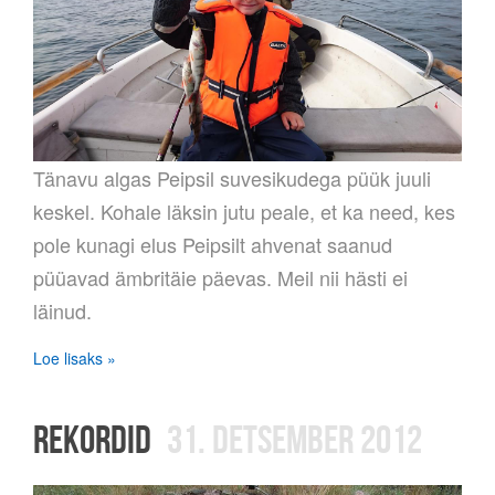
Tänavu algas Peipsil suvesikudega püük juuli
keskel. Kohale läksin jutu peale, et ka need, kes
pole kunagi elus Peipsilt ahvenat saanud
püüavad ämbritäie päevas. Meil nii hästi ei
läinud.
Loe lisaks »
REKORDID
31. DETSEMBER 2012