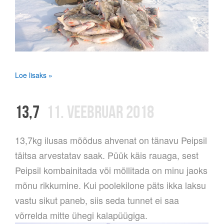
Loe lisaks »
13,7
11. VEEBRUAR 2018
13,7kg ilusas mõõdus ahvenat on tänavu Peipsil
täitsa arvestatav saak. Püük käis rauaga, sest
Peipsil kombainitada või mõllitada on minu jaoks
mõnu rikkumine. Kui poolekilone päts ikka laksu
vastu sikut paneb, siis seda tunnet ei saa
võrrelda mitte ühegi kalapüügiga.