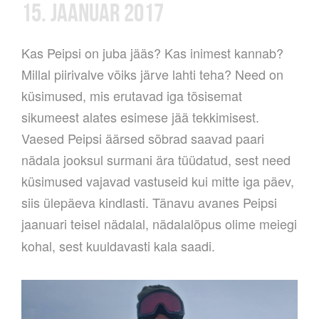
15. JAANUAR 2017
Kas Peipsi on juba jääs? Kas inimest kannab?
Millal piirivalve võiks järve lahti teha? Need on
küsimused, mis erutavad iga tõsisemat
sikumeest alates esimese jää tekkimisest.
Vaesed Peipsi äärsed sõbrad saavad paari
nädala jooksul surmani ära tüüdatud, sest need
küsimused vajavad vastuseid kui mitte iga päev,
siis ülepäeva kindlasti. Tänavu avanes Peipsi
jaanuari teisel nädalal, nädalalõpus olime meiegi
kohal, sest kuuldavasti kala saadi.