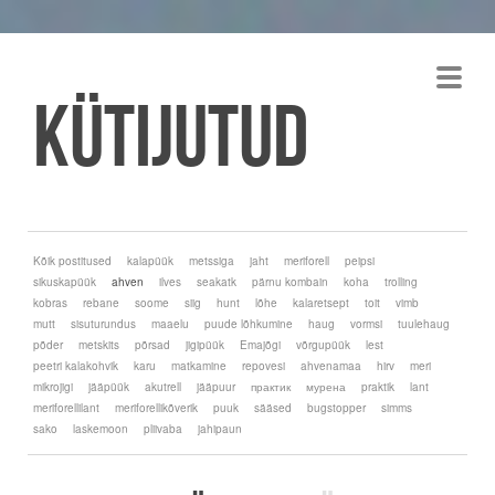
Kütijutud
Kõik postitused
kalapüük
metssiga
jaht
meriforell
peipsi
sikuskapüük
ahven
ilves
seakatk
pärnu kombain
koha
trolling
kobras
rebane
soome
siig
hunt
lõhe
kalaretsept
toit
vimb
mutt
sisuturundus
maaelu
puude lõhkumine
haug
vormsi
tuulehaug
põder
metskits
põrsad
jigipüük
Emajõgi
võrgupüük
lest
peetri kalakohvik
karu
matkamine
repovesi
ahvenamaa
hirv
meri
mikrojigi
jääpüük
akutrell
jääpuur
практик
мурена
praktik
lant
meriforellilant
meriforellikõverik
puuk
sääsed
bugstopper
simms
sako
laskemoon
pliivaba
jahipaun