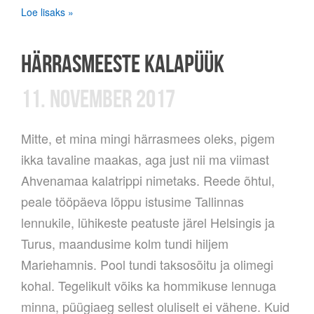
Loe lisaks »
HÄRRASMEESTE KALAPÜÜK
11. NOVEMBER 2017
Mitte, et mina mingi härrasmees oleks, pigem
ikka tavaline maakas, aga just nii ma viimast
Ahvenamaa kalatrippi nimetaks. Reede õhtul,
peale tööpäeva lõppu istusime Tallinnas
lennukile, lühikeste peatuste järel Helsingis ja
Turus, maandusime kolm tundi hiljem
Mariehamnis. Pool tundi taksosõitu ja olimegi
kohal. Tegelikult võiks ka hommikuse lennuga
minna, püügiaeg sellest oluliselt ei vähene. Kuid