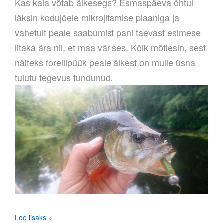
Kas kala võtab äikesega? Esmaspäeva õhtul
läksin kodujõele mikrojitamise plaaniga ja
vahetult peale saabumist pani taevast esimese
litaka ära nii, et maa värises. Kõik mõtlesin, sest
näiteks forellipüük peale äikest on mulle üsna
tulutu tegevus tundunud.
Loe lisaks »