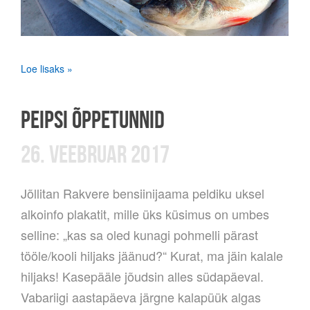
Loe lisaks »
PEIPSI ÕPPETUNNID
26. VEEBRUAR 2017
Jõllitan Rakvere bensiinijaama peldiku uksel
alkoinfo plakatit, mille üks küsimus on umbes
selline: „kas sa oled kunagi pohmelli pärast
tööle/kooli hiljaks jäänud?“ Kurat, ma jäin kalale
hiljaks! Kasepääle jõudsin alles südapäeval.
Vabariigi aastapäeva järgne kalapüük algas