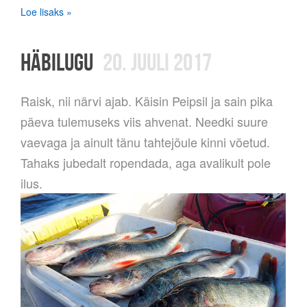
Loe lisaks »
HÄBILUGU
20. JUULI 2017
Raisk, nii närvi ajab. Käisin Peipsil ja sain pika
päeva tulemuseks viis ahvenat. Needki suure
vaevaga ja ainult tänu tahtejõule kinni võetud.
Tahaks jubedalt ropendada, aga avalikult pole
ilus.