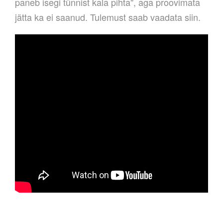
paneb isegi tünnist kala pihta", aga proovimata
jätta ka ei saanud. Tulemust saab vaadata siin.