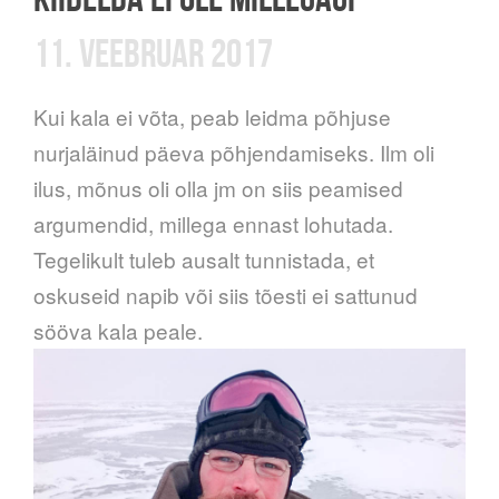
11. VEEBRUAR 2017
Kui kala ei võta, peab leidma põhjuse
nurjaläinud päeva põhjendamiseks. Ilm oli
ilus, mõnus oli olla jm on siis peamised
argumendid, millega ennast lohutada.
Tegelikult tuleb ausalt tunnistada, et
oskuseid napib või siis tõesti ei sattunud
sööva kala peale.