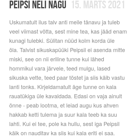
PEIPSI NELI NÄGU
15. MÄRTS 2021
Uskumatult ilus talv anti meile tänavu ja tuleb
veel viimast võtta, sest mine tea, kas jääd enam
kunagi tulebki. Sülitan nüüd kolm korda üle
õla. Talvist sikuskapüüki Peipsil ei asenda mitte
miski, see on nii eriline tunne kui lähed
hommikul vara järvele, teed mulgu, lased
sikuska vette, teed paar tõstet ja siis käib vastu
lanti tonks. Kirjeldamatult äge tunne on kala
rauatükiga üle kavaldada. Edasi on vaja ainult
õnne - peab lootma, et leiad augu kus ahven
hakkab ketti tulema ja suur kala teeb ka suu
lahti. Kui ei tee, pole ka hullu, sest iga Peipsil
käik on nauditav ka siis kui kala eriti ei saa.