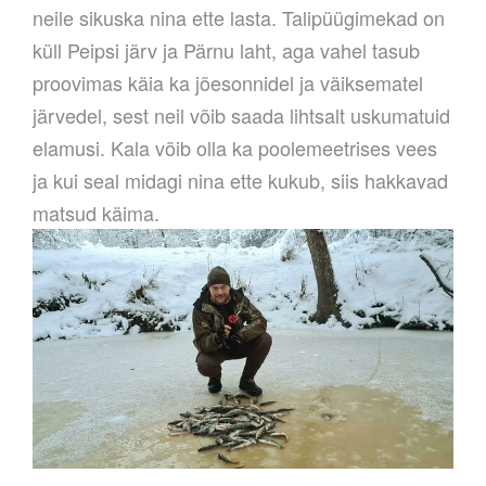
neile sikuska nina ette lasta. Talipüügimekad on
küll Peipsi järv ja Pärnu laht, aga vahel tasub
proovimas käia ka jõesonnidel ja väiksematel
järvedel, sest neil võib saada lihtsalt uskumatuid
elamusi. Kala võib olla ka poolemeetrises vees
ja kui seal midagi nina ette kukub, siis hakkavad
matsud käima.