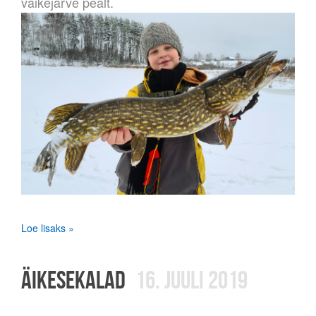
väikejärve pealt.
Loe lisaks »
ÄIKESEKALAD
16. JUULI 2019