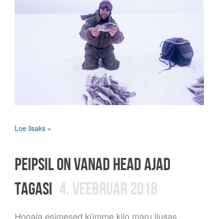
Loe lisaks »
PEIPSIL ON VANAD HEAD AJAD
TAGASI
4. VEEBRUAR 2018
Hooaja esimesed kümme kilo maru ilusas