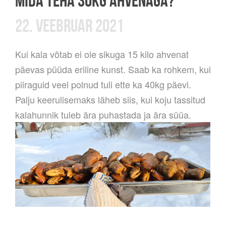
22. VEEBRUAR 2021
Kui kala võtab ei ole sikuga 15 kilo ahvenat
päevas püüda eriline kunst. Saab ka rohkem, kui
piiraguid veel polnud tuli ette ka 40kg päevi.
Palju keerulisemaks läheb siis, kui koju tassitud
kalahunnik tuleb ära puhastada ja ära süüa.