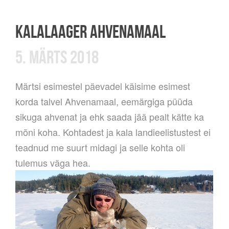
KALALAAGER AHVENAMAAL
5. MÄRTS 2018
Märtsi esimestel päevadel käisime esimest
korda talvel Ahvenamaal, eemärgiga püüda
sikuga ahvenat ja ehk saada jää pealt kätte ka
mõni koha. Kohtadest ja kala landieelistustest ei
teadnud me suurt midagi ja selle kohta oli
tulemus väga hea.