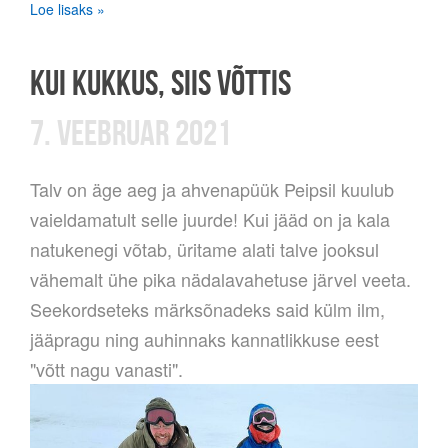
Loe lisaks »
KUI KUKKUS, SIIS VÕTTIS
7. VEEBRUAR 2021
Talv on äge aeg ja ahvenapüük Peipsil kuulub
vaieldamatult selle juurde! Kui jääd on ja kala
natukenegi võtab, üritame alati talve jooksul
vähemalt ühe pika nädalavahetuse järvel veeta.
Seekordseteks märksõnadeks said külm ilm,
jääpragu ning auhinnaks kannatlikkuse eest
"võtt nagu vanasti".