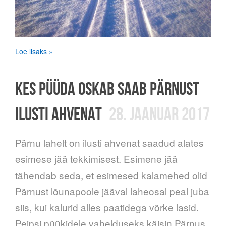
Loe lisaks »
KES PÜÜDA OSKAB SAAB PÄRNUST
ILUSTI AHVENAT
28. JAANUAR 2017
Pärnu lahelt on ilusti ahvenat saadud alates
esimese jää tekkimisest. Esimene jää
tähendab seda, et esimesed kalamehed olid
Pärnust lõunapoole jääval laheosal peal juba
siis, kui kalurid alles paatidega võrke lasid.
Peipsi püükidele vahelduseks käisin Pärnus