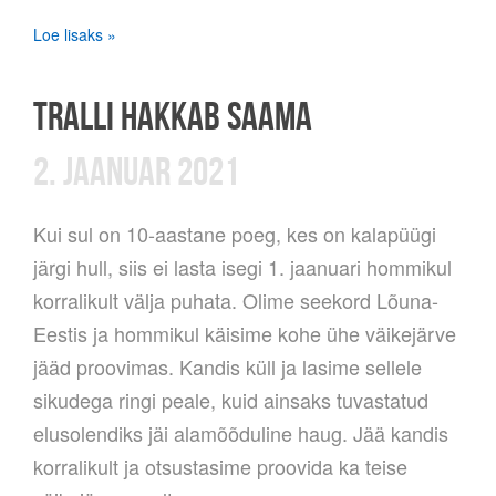
Loe lisaks »
TRALLI HAKKAB SAAMA
2. JAANUAR 2021
Kui sul on 10-aastane poeg, kes on kalapüügi
järgi hull, siis ei lasta isegi 1. jaanuari hommikul
korralikult välja puhata. Olime seekord Lõuna-
Eestis ja hommikul käisime kohe ühe väikejärve
jääd proovimas. Kandis küll ja lasime sellele
sikudega ringi peale, kuid ainsaks tuvastatud
elusolendiks jäi alamõõduline haug. Jää kandis
korralikult ja otsustasime proovida ka teise