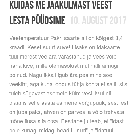
KUIDAS ME JÄÄKÜLMAST VEEST
LESTA PÜÜDSIME
10. AUGUST 2017
Veetemperatuur Pakri saarte all on kõigest 8,4
kraadi. Keset suurt suve! Lisaks on idakaarte
tuul merest vee ära varastanud ja vees võib
näha kive, mille olemasolust mul halli aimugi
polnud. Nagu ikka liigub ära pealmine soe
veekiht, aga kuna loodus tühja kohta ei salli, siis
tuleb sügavast asemele külm vesi. Mul oli
plaanis selle aasta esimene võrgupüük, sest lest
on juba paks, ahven on parves ja võib trehvata
mõne ilusa siia otsa. Eestlane ju teab, et "idast
pole kunagi midagi head tulnud" ja "idatuul