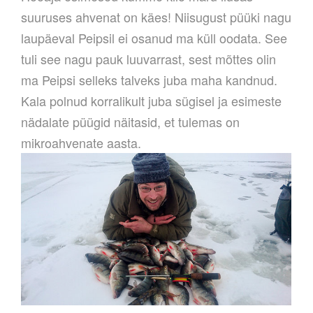
suuruses ahvenat on käes! Niisugust püüki nagu
laupäeval Peipsil ei osanud ma küll oodata. See
tuli see nagu pauk luuvarrast, sest mõttes olin
ma Peipsi selleks talveks juba maha kandnud.
Kala polnud korralikult juba sügisel ja esimeste
nädalate püügid näitasid, et tulemas on
mikroahvenate aasta.