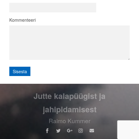
Kommenteeri
Jutte kalapüügist ja
jahipidamisest
Raimo Kummer