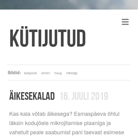
Kütijutud
Sildid:
kalapüük
ahven
haug
mikrojigi
ÄIKESEKALAD
16. JUULI 2019
Kas kala võtab äikesega? Esmaspäeva õhtul
läksin kodujõele mikrojitamise plaaniga ja
vahetult peale saabumist pani taevast esimese