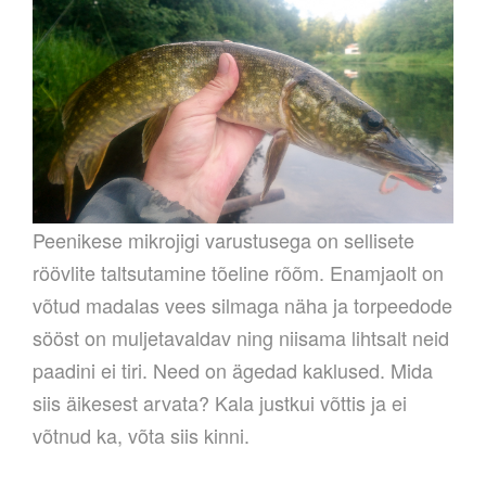
Peenikese mikrojigi varustusega on sellisete
röövlite taltsutamine tõeline rõõm. Enamjaolt on
võtud madalas vees silmaga näha ja torpeedode
sööst on muljetavaldav ning niisama lihtsalt neid
paadini ei tiri. Need on ägedad kaklused. Mida
siis äikesest arvata? Kala justkui võttis ja ei
võtnud ka, võta siis kinni.