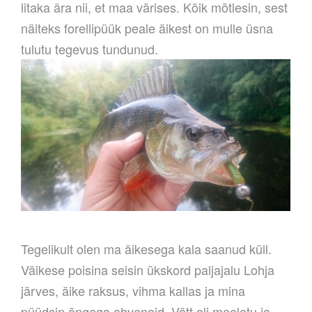
litaka ära nii, et maa värises. Kõik mõtlesin, sest
näiteks forellipüük peale äikest on mulle üsna
tulutu tegevus tundunud.
Tegelikult olen ma äikesega kala saanud küll.
Väikese poisina seisin ükskord paljajalu Lohja
järves, äike raksus, vihma kallas ja mina
püüdsin õngega ahvenaid. Võtt oli meeletu ja