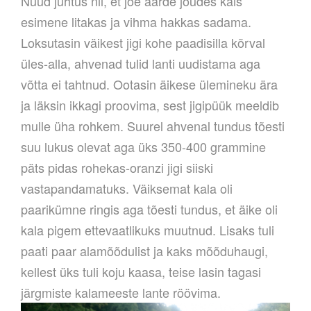
Nüüd juhtus nii, et jõe äärde jõudes käis
esimene litakas ja vihma hakkas sadama.
Loksutasin väikest jigi kohe paadisilla kõrval
üles-alla, ahvenad tulid lanti uudistama aga
võtta ei tahtnud. Ootasin äikese ülemineku ära
ja läksin ikkagi proovima, sest jigipüük meeldib
mulle üha rohkem. Suurel ahvenal tundus tõesti
suu lukus olevat aga üks 350-400 grammine
päts pidas rohekas-oranzi jigi siiski
vastapandamatuks. Väiksemat kala oli
paarikümne ringis aga tõesti tundus, et äike oli
kala pigem ettevaatlikuks muutnud. Lisaks tuli
paati paar alamõõdulist ja kaks mõõduhaugi,
kellest üks tuli koju kaasa, teise lasin tagasi
järgmiste kalameeste lante röövima.