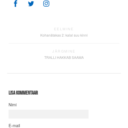
EELMINE
Kohanätakas 2: kalal suu kinni
JÄRGMINE
TRALLI HAKKAB SAAMA
Lisa kommentaar
Nimi
E-mail