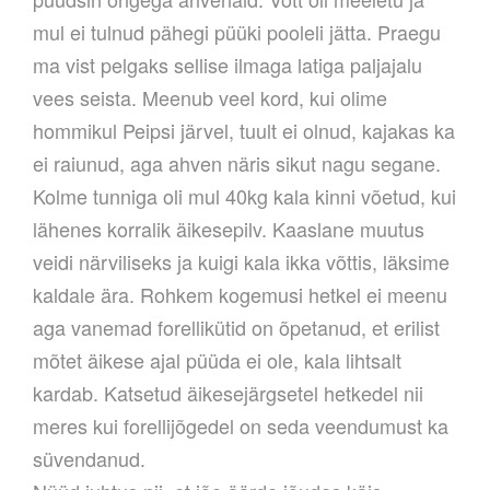
mul ei tulnud pähegi püüki pooleli jätta. Praegu
ma vist pelgaks sellise ilmaga latiga paljajalu
vees seista. Meenub veel kord, kui olime
hommikul Peipsi järvel, tuult ei olnud, kajakas ka
ei raiunud, aga ahven näris sikut nagu segane.
Kolme tunniga oli mul 40kg kala kinni võetud, kui
lähenes korralik äikesepilv. Kaaslane muutus
veidi närviliseks ja kuigi kala ikka võttis, läksime
kaldale ära. Rohkem kogemusi hetkel ei meenu
aga vanemad forellikütid on õpetanud, et erilist
mõtet äikese ajal püüda ei ole, kala lihtsalt
kardab. Katsetud äikesejärgsetel hetkedel nii
meres kui forellijõgedel on seda veendumust ka
süvendanud.