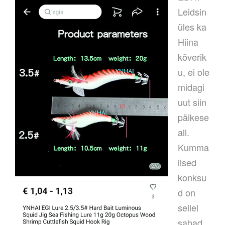
Leidsin
üles ka
Hiina
kõverik
u, ei ole
midagi
uut siin
päikese
all.
Kumma
lised
konksu
d on
sellel
sabad