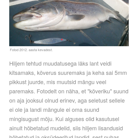
Hiljem tehtud muudatusega läks lant veidi
kitsamaks, kõverus suuremaks ja keha sai 5mm
pikkust juurde, mis muutsid mängu veel
paremaks. Fotodelt on näha, et "kõveriku" suund
on aja jooksul olnud erinev, aga seletust sellele
ei ole ja landi mängule ei oma suund
mingisugust mõju. Kui alguses olid kasutusel
ainult hõbetatud mudelid, siis hiljem lisandusid
hõbetatud ja oksüdeeritud landid, sest puhas