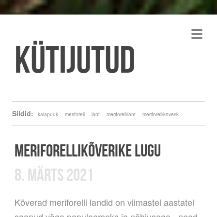
Kütijutud
Sildid:
kalapüük
meriforell
lant
meriforellilant
meriforellikõverik
MERIFORELLIKÕVERIKE LUGU
8. MÄRTS 2021
Kõverad meriforelli landid on viimastel aastatel
saanud väga populaarseks ja põhjusega - need