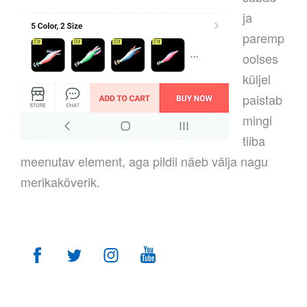
ja
paremp
oolses
küljel
paistab
mingi
tiiba
meenutav element, aga pildil näeb välja nagu
merikakõverik.