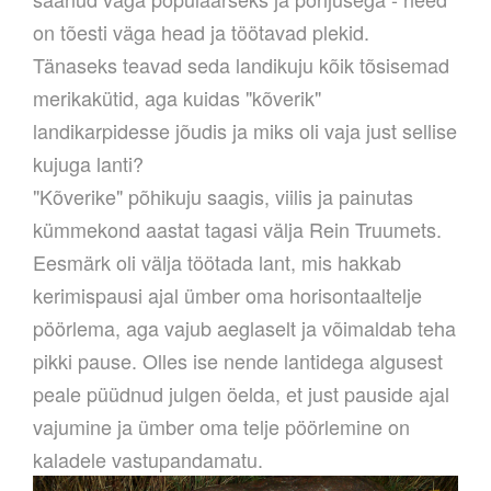
on tõesti väga head ja töötavad plekid.
Tänaseks teavad seda landikuju kõik tõsisemad
merikakütid, aga kuidas "kõverik"
landikarpidesse jõudis ja miks oli vaja just sellise
kujuga lanti?
"
Kõverike" põhikuju saagis, viilis ja painutas
kümmekond aastat tagasi välja Rein Truumets.
Eesmärk oli välja töötada lant, mis hakkab
kerimispausi ajal ümber oma horisontaaltelje
pöörlema, aga vajub aeglaselt ja võimaldab teha
pikki pause. Olles ise nende lantidega algusest
peale püüdnud julgen öelda, et just pauside ajal
vajumine ja ümber oma telje pöörlemine on
kaladele vastupandamatu.