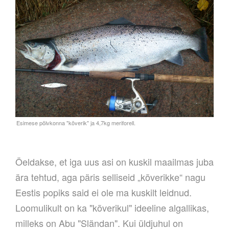
Öeldakse, et iga uus asi on kuskil maailmas juba
ära tehtud, aga päris selliseid „kõverikke“ nagu
Eestis popiks said ei ole ma kuskilt leidnud.
Loomulikult on ka "kõverikul" ideeline algallikas,
milleks on Abu "Sländan". Kui üldjuhul on