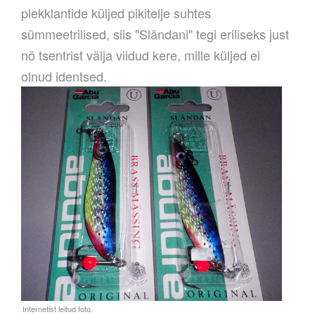
plekklantide küljed pikitelje suhtes
sümmeetrilised, siis "Sländani" tegi eriliseks just
nö tsentrist välja viidud kere, mille küljed ei
olnud identsed.