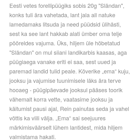
Eesti vetes forellipüügiks sobis 20g "Sländan",
konks tuli ära vahetada, lant jala all natuke
lamedamaks litsuda ja need püüdsid ülihästi,
sest ka see lant hakkab alati ümber oma telje
pööreldes vajuma. Üks, hiljem üle hõbetatud
"Sländan" on mul siiani landikarbis kaasas, aga
püügiaega vanake eriti ei saa, sest uued ja
paremad landid tulid peale.
Kõverike „ema“ kuju,
jooksu ja vajumise tuunimisele läks ära terve
hooaeg - püügipäevade jooksul pääses toorik
vähemalt korra vette, vaatasime jooksu ja
käitumist pausi ajal, Rein painutas seda ja vahel
võttis ka viili välja. „Ema“ sai seejuures
märkimisväärselt lühem lantidest, mida hiljem
valmistama hakati.