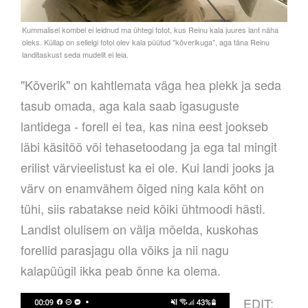
"Kõverik" on kahtlemata väga hea plekk ja seda
tasub omada,
aga kala saab igasuguste
lantidega - forell ei tea, kas nina eest jookseb
läbi käsitöö või tehasetoodang ja ega tal mingit
erilist värvieelistust ka ei ole. Kui landi jooks ja
värv on enamvähem õiged ning kala kõht on
tühi, siis rabatakse neid kõiki ühtmoodi hästi.
Landist olulisem
on välja mõelda, kuskohas
forellid parasjagu olla võiks ja nii nagu
kalapüügil ikka peab õnne ka olema.
EDIT: