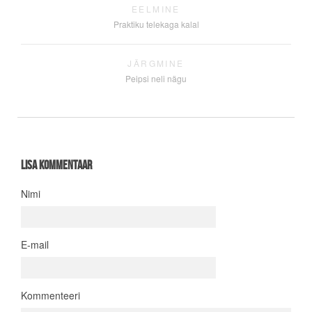
EELMINE
Praktiku telekaga kalal
JÄRGMINE
Peipsi neli nägu
Lisa kommentaar
Nimi
E-mail
Kommenteeri