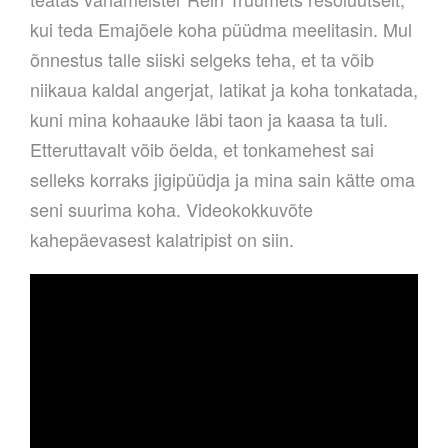
kui teda Emajõele koha püüdma meelitasin. Mul
õnnestus talle siiski selgeks teha, et ta võib
niikaua kaldal angerjat, latikat ja koha tonkatada,
kuni mina kohaauke läbi taon ja kaasa ta tuli.
Etteruttavalt võib öelda, et tonkamehest sai
selleks korraks jigipüüdja ja mina sain kätte oma
seni suurima koha. Videokokkuvõte
kahepäevasest kalatripist on siin.