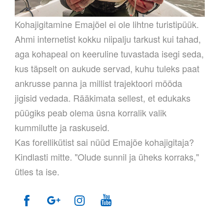
Kohajigitamine Emajõel ei ole lihtne turistipüük.
Ahmi internetist kokku niipalju tarkust kui tahad,
aga kohapeal on keeruline tuvastada isegi seda,
kus täpselt on aukude servad, kuhu tuleks paat
ankrusse panna ja millist trajektoori mööda
jigisid vedada. Rääkimata sellest, et edukaks
püügiks peab olema üsna korralik valik
kummilutte ja raskuseid.
Kas forellikütist sai nüüd Emajõe kohajigitaja?
Kindlasti mitte. "Olude sunnil ja üheks korraks,"
ütles ta ise.