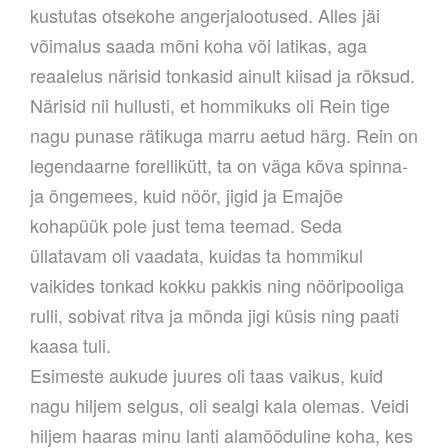
kustutas otsekohe angerjalootused. Alles jäi
võimalus saada mõni koha või latikas, aga
reaalelus närisid tonkasid ainult kiisad ja rõksud.
Närisid nii hullusti, et hommikuks oli Rein tige
nagu punase rätikuga marru aetud härg. Rein on
legendaarne forellikütt, ta on väga kõva spinna-
ja õngemees, kuid nöör, jigid ja Emajõe
kohapüük pole just tema teemad. Seda
üllatavam oli vaadata, kuidas ta hommikul
vaikides tonkad kokku pakkis ning nööripooliga
rulli, sobivat ritva ja mõnda jigi küsis ning paati
kaasa tuli.
Esimeste aukude juures oli taas vaikus, kuid
nagu hiljem selgus, oli sealgi kala olemas. Veidi
hiljem haaras minu lanti alamõõduline koha, kes