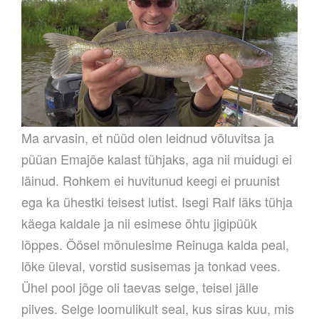
Ma arvasin, et nüüd olen leidnud võluvitsa ja
püüan Emajõe kalast tühjaks, aga nii muidugi ei
läinud. Rohkem ei huvitunud keegi ei pruunist
ega ka ühestki teisest lutist. Isegi Ralf läks tühja
käega kaldale ja nii esimese õhtu jigipüük
lõppes. Öösel mõnulesime Reinuga kalda peal,
lõke üleval, vorstid susisemas ja tonkad vees.
Ühel pool jõge oli taevas selge, teisel jälle
pilves. Selge loomulikult seal, kus siras kuu, mis