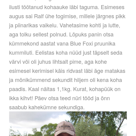
ilusti töötanud kohaauke läbi taguma. Esimeses
augus sai Ralf ühe togimise, millele järgnes pikk
ja piinarikas vaikelu. Vahetasime kohti ja lutte,
aga tolku sellest polnud. Lõpuks panin otsa
kümmekond aastat vana Blue Foxi pruunika
kummiluti. Eelistas koha nüüd just täpselt seda
värvi või oli juhus lihtsalt pime, aga kohe
esimesel kerimisel käis ridvast läbi äge matakas
ja mõnikümmend sekundit hiljem oli kena koha
paadis. Kaal näitas 1,1kg. Kurat, kohapüük on
ikka kihvt! Päev otsa teed nüri tööd ja õnn
saabub kahekümne sekundiga.