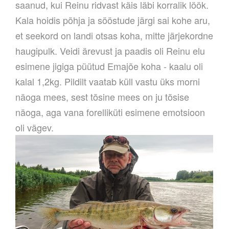
saanud, kui Reinu ridvast käis läbi korralik löök.
Kala hoidis põhja ja sööstude järgi sai kohe aru,
et seekord on landi otsas koha, mitte järjekordne
haugipulk. Veidi ärevust ja paadis oli Reinu elu
esimene jigiga püütud Emajõe koha - kaalu oli
kalal 1,2kg. Pildilt vaatab küll vastu üks morni
näoga mees, sest tõsine mees on ju tõsise
näoga, aga vana forelliküti esimene emotsioon
oli vägev.