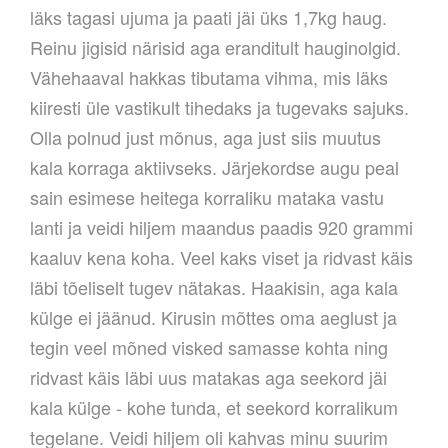
läks tagasi ujuma ja paati jäi üks 1,7kg haug.
Reinu jigisid närisid aga eranditult hauginolgid.
Vähehaaval hakkas tibutama vihma, mis läks
kiiresti üle vastikult tihedaks ja tugevaks sajuks.
Olla polnud just mõnus, aga just siis muutus
kala korraga aktiivseks. Järjekordse augu peal
sain esimese heitega korraliku mataka vastu
lanti ja veidi hiljem maandus paadis 920 grammi
kaaluv kena koha. Veel kaks viset ja ridvast käis
läbi tõeliselt tugev nätakas. Haakisin, aga kala
külge ei jäänud. Kirusin mõttes oma aeglust ja
tegin veel mõned visked samasse kohta ning
ridvast käis läbi uus matakas aga seekord jäi
kala külge - kohe tunda, et seekord korralikum
tegelane. Veidi hiljem oli kahvas minu suurim