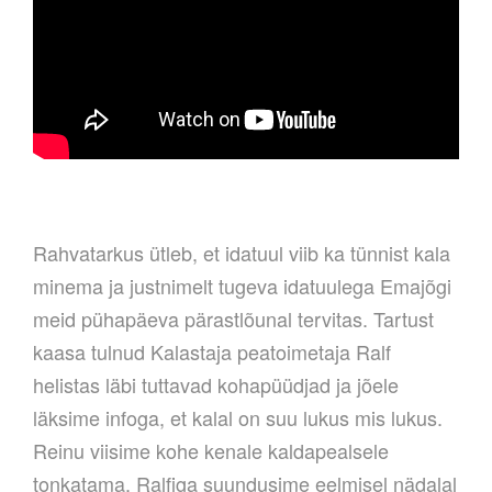
Rahvatarkus ütleb, et idatuul viib ka tünnist kala
minema ja justnimelt tugeva idatuulega Emajõgi
meid pühapäeva pärastlõunal tervitas. Tartust
kaasa tulnud Kalastaja peatoimetaja Ralf
helistas läbi tuttavad kohapüüdjad ja jõele
läksime infoga, et kalal on suu lukus mis lukus.
Reinu viisime kohe kenale kaldapealsele
tonkatama, Ralfiga suundusime eelmisel nädalal