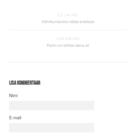
EELMINE
Kährikumamma näitas kutsikaid
JÄRGMINE
Parim uni lahtise taeva all
Lisa kommentaar
Nimi
E-mail