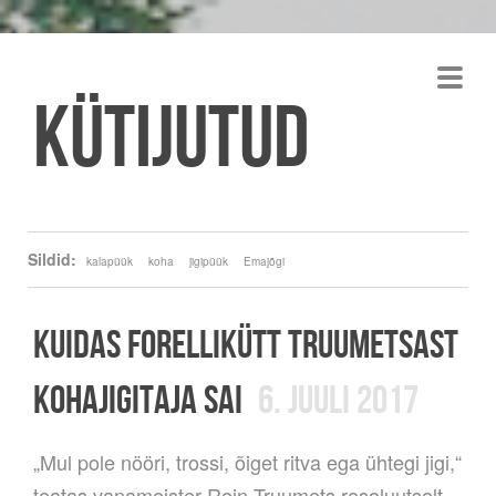
Kütijutud
Sildid:
kalapüük
koha
jigipüük
Emajõgi
KUIDAS FORELLIKÜTT TRUUMETSAST
KOHAJIGITAJA SAI
6. JUULI 2017
„Mul pole nööri, trossi, õiget ritva ega ühtegi jigi,“
teatas vanameister Rein Truumets resoluutselt,