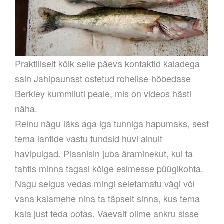
Praktiliselt kõik selle päeva kontaktid kaladega
sain Jahipaunast ostetud rohelise-hõbedase
Berkley kummiluti peale, mis on videos hästi
näha.
Reinu nägu läks aga iga tunniga hapumaks, sest
tema lantide vastu tundsid huvi ainult
havipulgad. Plaanisin juba äraminekut, kui ta
tahtis minna tagasi kõige esimesse püügikohta.
Nagu selgus vedas mingi seletamatu vägi või
vana kalamehe nina ta täpselt sinna, kus tema
kala just teda ootas. Vaevalt olime ankru sisse