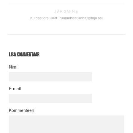
JÄRGMINE
Kuidas forellikütt Truumetsast kohajigitaja sai
Lisa kommentaar
Nimi
E-mail
Kommenteeri