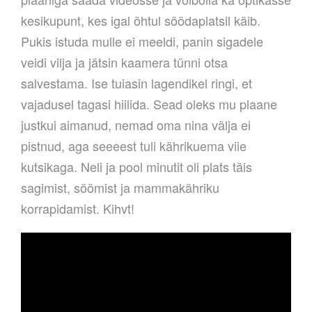
kesikupunt, kes igal õhtul söödaplatsil käib.
Pukis istuda mulle ei meeldi, panin sigadele
veidi vilja ja jätsin kaamera tünni otsa
salvestama. Ise tuiasin lagendikel ringi, et
vajadusel tagasi hiilida. Sead oleks mu plaane
justkui aimanud, nemad oma nina välja ei
pistnud, aga seeeest tuli kährikuema viie
kutsikaga. Neli ja pool minutit oli plats täis
sagimist, söömist ja mammakähriku
korrapidamist. Kihvt!