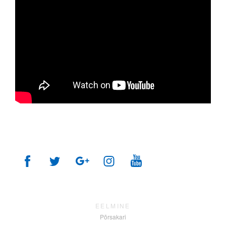
EELMINE
Põrsakari