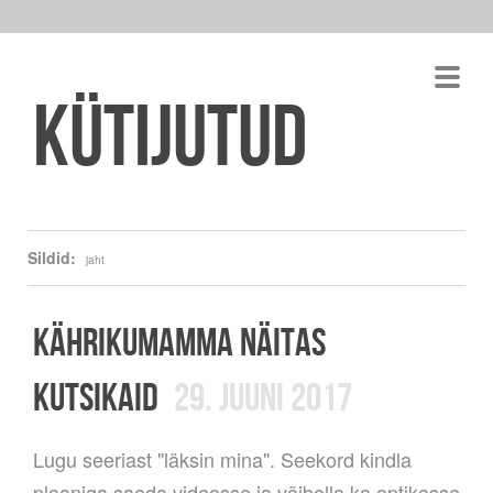
Kütijutud
Sildid:
jaht
KÄHRIKUMAMMA NÄITAS
KUTSIKAID
29. JUUNI 2017
Lugu seeriast "läksin mina". Seekord kindla
plaaniga saada videosse ja võibolla ka optikasse