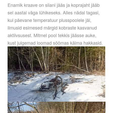
Enamik kraave on siiani jääs ja koprajaht jääb
sel aastal väga lühikeseks. Alles nädal tagasi,
kui päevane temperatuur plusspoolele jäi,
ilmusid esimesed märgid kobraste kasvanud
aktiivsusest. Mitmel pool tekkis jäässe auke,
kust julgemad loomad söömas käima hakkasid.