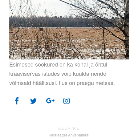
Esimesed sookured on ka kohal ja õhtul
kraaviservas istudes võib kuulda nende
võimsaid häälitsusi. Ilus on praegu metsas.
EELMINE
Kalalaager Ahvenamaal