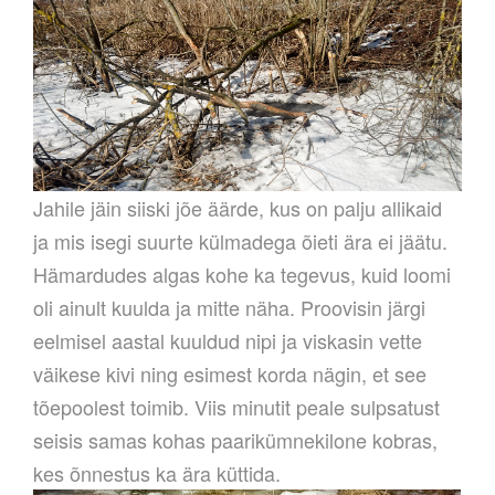
Jahile jäin siiski jõe äärde, kus on palju allikaid
ja mis isegi suurte külmadega õieti ära ei jäätu.
Hämardudes algas kohe ka tegevus, kuid loomi
oli ainult kuulda ja mitte näha. Proovisin järgi
eelmisel aastal kuuldud nipi ja viskasin vette
väikese kivi ning esimest korda nägin, et see
tõepoolest toimib. Viis minutit peale sulpsatust
seisis samas kohas paarikümnekilone kobras,
kes õnnestus ka ära küttida.