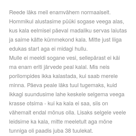
Reede läks meil enamvähem normaalselt.
Hommikul alustasime püüki sogase veega alas,
kus kala eelmisel päeval madaliku servas laiutas
ja saime kätte kümmekond kala. Mitte just liiga
edukas start aga ei midagi hullu.
Mulle ei meeldi sogane vesi, sellepärast ei käi
ma enam eriti järvede peal kalal. Mis neis
porilompides ikka kalastada, kui saab merele
minna. Päeva peale läks tuul tugemaks, kuid
ikkagi suundusime lahe keskele selgema veega
krasse otsima - kui ka kala ei saa, siis on
vähemalt endal mõnus olla. Lisaks selgele veele
leidsime ka kala, mitte meeletult aga mõne
tunniga oli paadis juba 38 tuulekat.