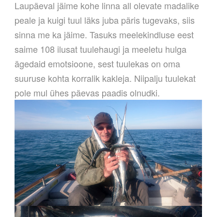
Laupäeval jäime kohe linna all olevate madalike
peale ja kuigi tuul läks juba päris tugevaks, siis
sinna me ka jäime. Tasuks meelekindluse eest
saime 108 ilusat tuulehaugi ja meeletu hulga
ägedaid emotsioone, sest tuulekas on oma
suuruse kohta korralik kakleja. Niipalju tuulekat
pole mul ühes päevas paadis olnudki.