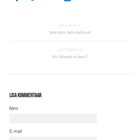
EELMINE
Vesi külm, kala kadunud
JÄRGMINE
Kui lähedal on karu?
Lisa kommentaar
Nimi
E-mail