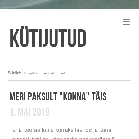
Kütijutud
Sildid:
kalapüük
meriforell
meri
MERI PAKSULT "KONNA" TÄIS
1. MAI 2019
Täna keeras tuule korraks läände ja kuna
kalendri järgi on käes parim aeg meriforelli