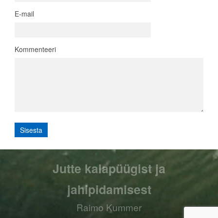
E-mail
Kommenteeri
Jutte kalapüügist ja
jahipidamisest
Raimo Kummer