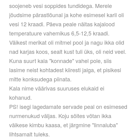
soojeneb vesi soppides tundidega. Merele
jõudsime pärastlõunal ja kohe esimesel karil oli
vesi 12 kraadi. Päeva peale näitas kajalood
temperatuure vahemikus 6,5-12,5 kraadi.
Väikest merikat oli mitmel pool ja nagu ikka olid
nad karjas koos, sealt kust tuli üks, oli neid veel.
Kuna suurt kala "konnade" vahel pole, siis
lasime neist kohtadest kiiresti jalga, et pisikesi
mitte konksudega piinata.
Kala nime väärivas suuruses elukaid ei
kohanud.
PS! isegi lagedamate servade peal on esimesed
nurmenukud väljas. Koju sõites võtan ikka
väikese kimbu kaasa, et järgmine "linnaluba"
lihtsamalt tuleks.