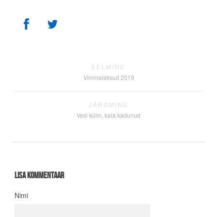
EELMINE
Vimmalaksud 2019
JÄRGMINE
Vesi külm, kala kadunud
Lisa kommentaar
Nimi