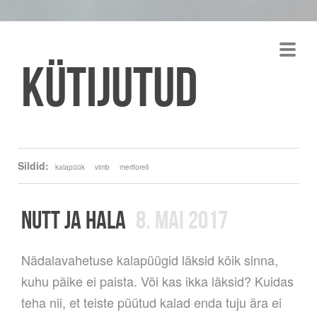
Kütijutud
Sildid:
kalapüük
vimb
meriforell
NUTT JA HALA
8. MAI 2017
Nädalavahetuse kalapüügid läksid kõik sinna,
kuhu päike ei paista. Või kas ikka läksid? Kuidas
teha nii, et teiste püütud kalad enda tuju ära ei