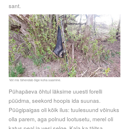
sant.
Pühapäeva õhtul läksime uuesti forelli
püüdma, seekord hoopis ida suunas.
Püügipaigas oli kõik ilus: tuulesuund võinuks
olla parem, aga polnud lootusetu, merel oli
katus peal ja vesi selge. Kala ka täitsa