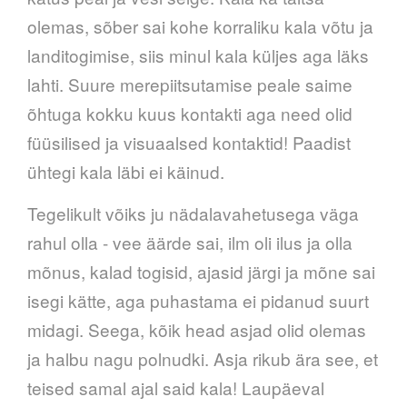
olemas, sõber sai kohe korraliku kala võtu ja
landitogimise, siis minul kala küljes aga läks
lahti. Suure merepiitsutamise peale saime
õhtuga kokku kuus kontakti aga need olid
füüsilised ja visuaalsed kontaktid! Paadist
ühtegi kala läbi ei käinud.
Tegelikult võiks ju nädalavahetusega väga
rahul olla - vee äärde sai, ilm oli ilus ja olla
mõnus, kalad togisid, ajasid järgi ja mõne sai
isegi kätte, aga puhastama ei pidanud suurt
midagi. Seega, kõik head asjad olid olemas
ja halbu nagu polnudki. Asja rikub ära see, et
teised samal ajal said kala! Laupäeval