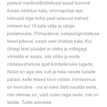
peetud meriforellivõistlusel saadi kümme
ilusas mõõdus kala, vimmapüügi ajal
kiskusid õige koha peal seisnud mehed
rohkem kui 15 kala välja ja särge
pealekauba. Pühapäeval, kalapüügivõistluse
teisel päeval, saadi veel üheksa kala. Kui
ühtegi teist püüdjat ei oleks ja millegagi
võrrelda ei saaks, siis võiks ju enda
nädalavahetuse igati kordaläinuks lugeda.
Nüüd on aga üks nutt ja hala nende kalade
pärast, kelle teised kinni võtsid. Inimloomus
on keeruline - ma ei oska õieti nautida seda,
mis olemas on, vaid nutan taga seda, mis on
teistel. Tuleb areneda.