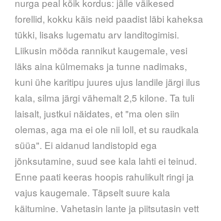
nurga peal kõik kordus: jälle väikesed
forellid, kokku käis neid paadist läbi kaheksa
tükki, lisaks lugematu arv landitogimisi.
Liikusin mööda rannikut kaugemale, vesi
läks aina külmemaks ja tunne nadimaks,
kuni
ühe karitipu juures ujus landile järgi ilus
kala, silma järgi vähemalt 2,5 kilone. Ta tuli
laisalt, justkui näidates, et "ma olen siin
olemas, aga ma ei ole nii loll, et su raudkala
süüa". Ei aidanud landistopid ega
jõnksutamine, suud see kala lahti ei teinud.
Enne paati keeras hoopis rahulikult ringi ja
vajus kaugemale. Täpselt suure kala
käitumine. Vahetasin lante ja piitsutasin vett