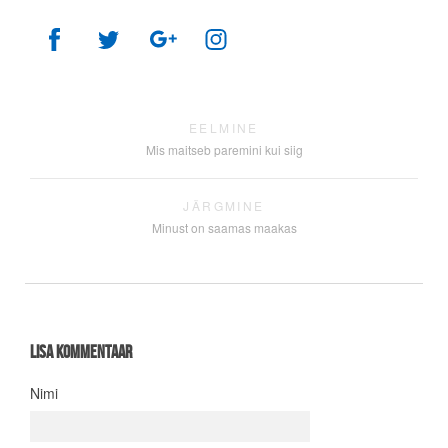
EELMINE
Mis maitseb paremini kui siig
JÄRGMINE
Minust on saamas maakas
Lisa kommentaar
Nimi