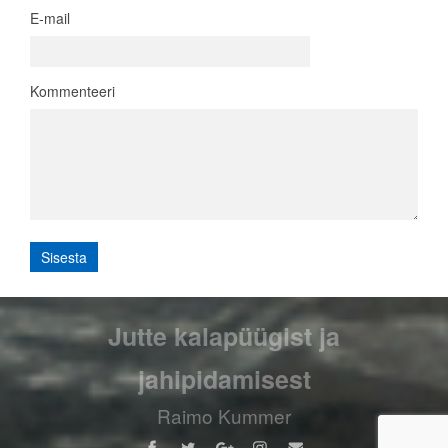
E-mail
Kommenteeri
Jutte kalapüügist ja
jahipidamisest
Raimo Kummer