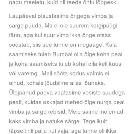
nagu meeletu, kuid nii reede õhtu lõppeski.
Laupäeval otsustasime õngega vimba ja
särge püüda. Ma ei ole suurem korgipüügi
fänn, aga kui suur vimb ikka õnge otsas
sööstab, siis see tunne on megaäge. Kala
saamiseks tuleb Rumbal olla õige koha peal
ja koha saamiseks tuleb kohal olla kell kuus
või varemgi. Meil sööta kodus valmis ei
olnud, kohale jõudsime
alles lõunaks.
Ülejäänud päeva vaatasime vesiste suudega
pealt, kuidas oskajad mehed õige nurga peal
vimba ja särge rebisid. Meie saime mõlemad
kaks vimba ja natuke särge. Tegelikult
täpselt nii palju kui vaja, aga tunne oli ikka