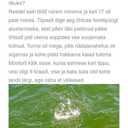
rikuks?
Reedel sain töölt varem minema ja kell 17 oli
paat meres. Täpselt õige aeg õhtuse forellipüügi
alustamiseks, sest päev läbi paistnud päike
lihtsalt pidi olema soppides vee soojemaks
kütnud. Tunne oli mega, pikk nädalavahetus oli
algamas ja kohe pidid hakkama kalad tulema.
Mootoril käik sisse, kurss esimese kari tippu,
vesi oligi 9 kraadi, vise ja kaks kala olid kohe
landil järgi, aga näha et väikesed.