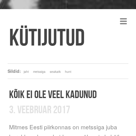
Kütijutud
Sildid:
jaht
metssiga
seakatk
hunt
KÕIK EI OLE VEEL KADUNUD
3. VEEBRUAR 2017
Mitmes Eesti piirkonnas on metssiga juba