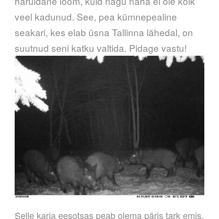
haruldane loom, kuid nagu näha ei ole kõik
veel kadunud. See, pea kümnepealine
seakari, kes elab üsna Tallinna lähedal, on
suutnud seni katku valtida. Pidage vastu!
Selle karja eesotsas peab olema päris tark emis,