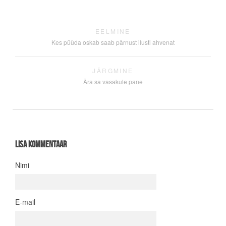
EELMINE
Kes püüda oskab saab pärnust ilusti ahvenat
JÄRGMINE
Ära sa vasakule pane
Lisa kommentaar
Nimi
E-mail