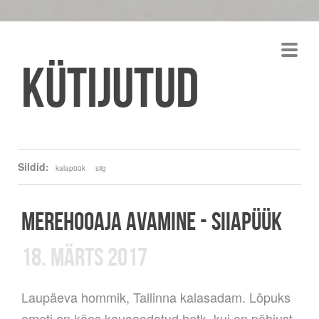
Kütijutud
Sildid:
kalapüük
siig
MEREHOOAJA AVAMINE - SIIAPÜÜK
18. MÄRTS 2017
Laupäeva hommik, Tallinna kalasadam. Lõpuks
ometi on käes kauaoodatud hetk, kui on põhjust