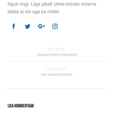
liigub ringi. Liiga pikalt ühele kohale ootama
jääda ei ole aga ka mõtet.
EELMINE
Hooaja viimane metsseajaht
JÄRGMINE
Kas koprad kuulevad?
Lisa kommentaar