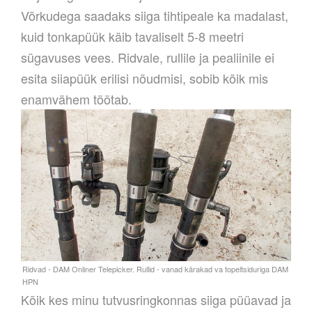
Võrkudega saadaks siiga tihtipeale ka madalast,
kuid tonkapüük käib
tavaliselt 5-8 meetri
sügavuses vees. Ridvale, rullile ja pealiinile ei
esita siiapüük erilisi nõudmisi, sobib kõik mis
enamvähem töötab.
Kõik kes minu tutvusringkonnas siiga püüavad ja