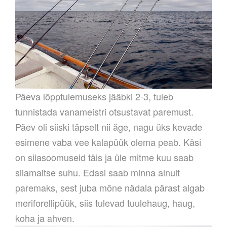
Päeva lõpptulemuseks jääbki 2-3, tuleb
tunnistada vanameistri otsustavat paremust.
Päev oli siiski täpselt nii äge, nagu üks kevade
esimene vaba vee kalapüük olema peab. Käsi
on siiasoomuseid täis ja üle mitme kuu saab
siiamaitse suhu. Edasi saab minna ainult
paremaks, sest juba mõne nädala pärast algab
meriforellipüük, siis tulevad tuulehaug, haug,
koha ja ahven.