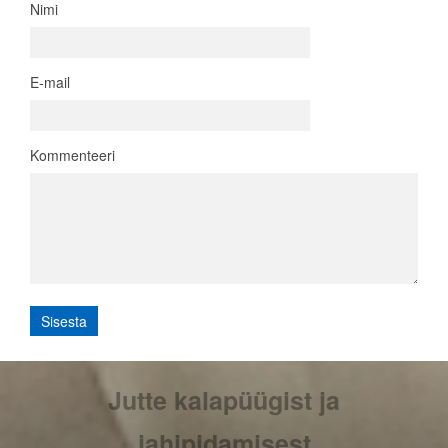
Nimi
E-mail
Kommenteeri
Jutte kalapüügist ja
jahipidamisest