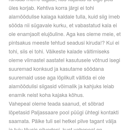
üles korjab. Kehtiva korra järgi ei tohi
alamõõdulise kalaga kaldale tulla, kuid siig imeb
sööda nii sügavale kurku, et vabastatud kala ei
ole enamjaolt elujõuline. Aga kes oleme meie, et
pintsakus meeste tehtud seadusi kiruda!? Kui ei
tohi, siis ei tohi. Väikeste kalade vältimiseks
oleme viimastel aastatel kasutusele võtnud isegi
suuremad konksud ja kasutame söödana
suuremaid usse aga lõplikult vältida ei ole
alamõõdulisi siigasid võimalik ja kahjuks leiab
enamik neist koha kajaka kõhus.
Vahepeal oleme teada saanud, et sõbrad
lõpetasid Paljassaare pool püügi ühtegi kontakti
saamata. Päike tuli sel hetkel pilve tagant välja
ja tuju tõusis pilvedeni, kust vahepeal on