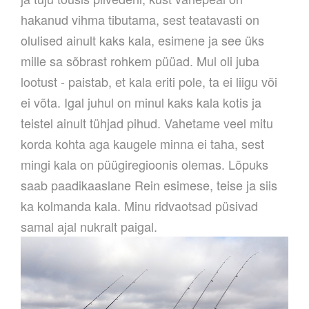
hakanud vihma tibutama, sest teatavasti on
olulised ainult kaks kala, esimene ja see üks
mille sa sõbrast rohkem püüad. Mul oli juba
lootust - paistab, et kala eriti pole, ta ei liigu või
ei võta. Igal juhul on minul kaks kala kotis ja
teistel ainult tühjad pihud. Vahetame veel mitu
korda kohta aga kaugele minna ei taha, sest
mingi kala on püügiregioonis olemas. Lõpuks
saab paadikaaslane Rein esimese, teise ja siis
ka kolmanda kala. Minu ridvaotsad püsivad
samal ajal nukralt paigal.