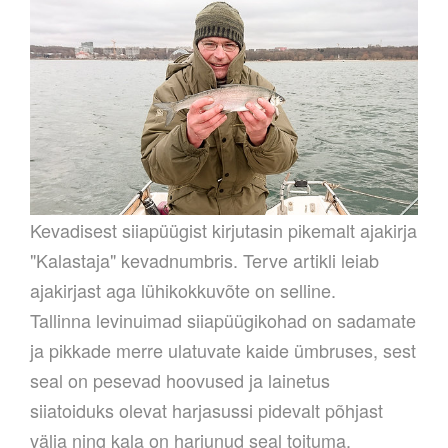
Kevadisest siiapüügist kirjutasin pikemalt ajakirja
"Kalastaja" kevadnumbris. Terve artikli leiab
ajakirjast aga lühikokkuvõte on selline.
Tallinna l
evinuimad siiapüügikohad on sadamate
ja pikkade merre ulatuvate kaide ümbruses, sest
seal on pesevad hoovused ja lainetus
siiatoiduks olevat harjasussi pidevalt põhjast
välja ning kala on harjunud seal toituma.