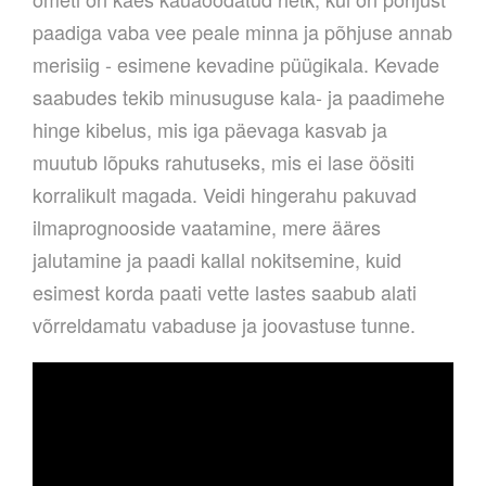
paadiga vaba vee peale minna ja põhjuse annab
merisiig - esimene kevadine püügikala. Kevade
saabudes tekib minusuguse kala- ja paadimehe
hinge kibelus, mis iga päevaga kasvab ja
muutub lõpuks rahutuseks, mis ei lase öösiti
korralikult magada. Veidi hingerahu pakuvad
ilmaprognooside vaatamine, mere ääres
jalutamine ja paadi kallal nokitsemine, kuid
esimest korda paati vette lastes saabub alati
võrreldamatu vabaduse ja joovastuse tunne.