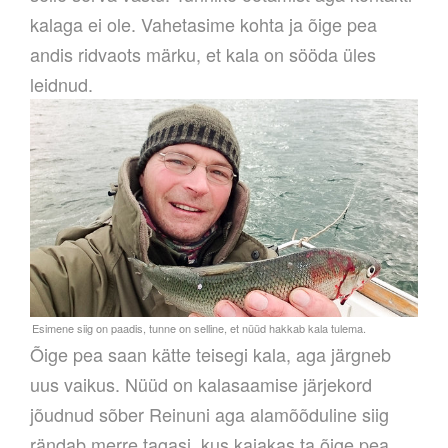
kalaga ei ole. Vahetasime kohta ja õige pea
andis ridvaots märku, et kala on sööda üles
leidnud.
Õige pea saan kätte teisegi kala, aga järgneb
uus vaikus. Nüüd on kalasaamise järjekord
jõudnud sõber Reinuni aga alamõõduline siig
rändab merre tagasi, kus kajakas ta õige pea