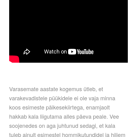
Varasemate aastate kogemus ütleb, et
varakevadistele püükidele ei ole vaja minna
koos esimeste päikesekiirtega, enamjaolt
hakkab kala liigutama alles päeva peale. Vee
soojenedes on aga juhtunud sedagi, et kala
tuleb ainult esimestel hommikutundidel ja hiljem