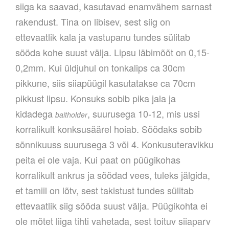
siiga ka saavad, kasutavad enamvähem sarnast
rakendust. Tina on libisev, sest siig on
ettevaatlik kala ja vastupanu tundes sülitab
sööda kohe suust välja. Lipsu läbimõõt on 0,15-
0,2mm. Kui üldjuhul on tonkalips ca 30cm
pikkune, siis siiapüügil kasutatakse ca 70cm
pikkust lipsu. Konsuks sobib pika jala ja
kidadega
, suurusega 10-12, mis ussi
baitholder
korralikult konksusäärel hoiab. Söödaks sobib
sõnnikuuss suurusega 3 või 4. Konkusuteravikku
peita ei ole vaja. Kui paat on püügikohas
korralikult ankrus ja söödad vees, tuleks jälgida,
et tamiil on lõtv, sest takistust tundes sülitab
ettevaatlik siig sööda suust välja. Püügikohta ei
ole mõtet liiga tihti vahetada, sest toituv siiaparv