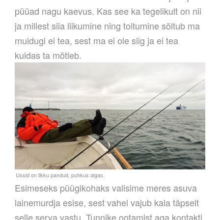
püüad nagu kaevus. Kas see ka tegelikult on nii
ja millest siia liikumine ning toitumine sõltub ma
muidugi ei tea, sest ma ei ole siig ja ei tea
kuidas ta mõtleb.
Esimeseks püügikohaks valisime meres asuva
lainemurdja esise, sest vahel vajub kala täpselt
selle serva vastu. Tunnike ootamist aga kontakti