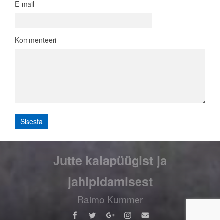
E-mail
Kommenteeri
Jutte kalapüügist ja
jahipidamisest
Raimo Kummer