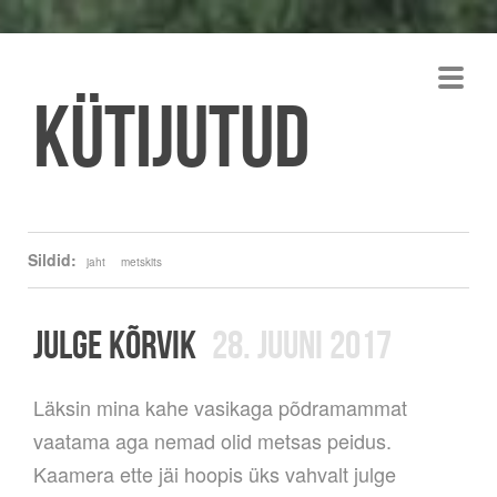
Kütijutud
Sildid:
jaht
metskits
JULGE KÕRVIK
28. JUUNI 2017
Läksin mina kahe vasikaga põdramammat
vaatama aga nemad olid metsas peidus.
Kaamera ette jäi hoopis üks vahvalt julge