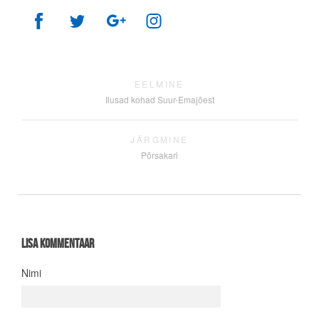
EELMINE
Ilusad kohad Suur-Emajõest
JÄRGMINE
Põrsakari
Lisa kommentaar
Nimi